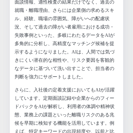
面談情報、適性検査の結果だけでなく、過去の
就職・離職理由、さらには企業側の求めるスキ
ル、経験、職場の雰囲気、障がいへの配慮状
況、そして過去の障がい者雇用における成功・
失敗事例といった、多岐にわたるデータをAIが
多角的に分析し、高精度なマッチング候補を提
示するようになりました。AIは、人間では気づ
きにくい潜在的な相性や、リスク要因を客観的
なデータに基づいて洗い出すことで、担当者の
判断を強力にサポートしました。
さらに、入社後の定着支援においてもAIが活躍
しています。定期面談記録や企業からのフィー
ドバックをAIが解析し、利用者の体調や精神状
態、業務上の課題といった離職リスクのある兆
候を早期に検知する機能を活用しています。例
えば、特定キーワードの出現頻度や、以前と比