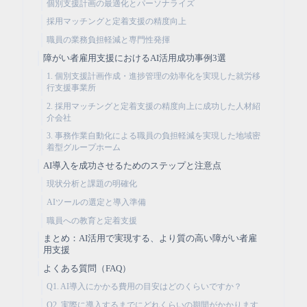
個別支援計画の最適化とパーソナライズ
採用マッチングと定着支援の精度向上
職員の業務負担軽減と専門性発揮
障がい者雇用支援におけるAI活用成功事例3選
1. 個別支援計画作成・進捗管理の効率化を実現した就労移
行支援事業所
2. 採用マッチングと定着支援の精度向上に成功した人材紹
介会社
3. 事務作業自動化による職員の負担軽減を実現した地域密
着型グループホーム
AI導入を成功させるためのステップと注意点
現状分析と課題の明確化
AIツールの選定と導入準備
職員への教育と定着支援
まとめ：AI活用で実現する、より質の高い障がい者雇
用支援
よくある質問（FAQ）
Q1. AI導入にかかる費用の目安はどのくらいですか？
Q2. 実際に導入するまでにどれくらいの期間がかかります