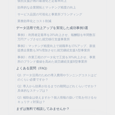
個別支援計画の最適化と定着率向上
効率的な企業開拓とマッチング精度の向上
サービス品質の可視化と事業所ブランディング
業務効率化とコスト削減
データ活用で売上アップを実現した成功事例3選
事例1：利用者定着率を20%向上させ、報酬額を年間数百
万円アップさせた就労移行支援事業所
事例2：マッチング精度向上で就職率を15%アップ、新規
提携企業数も30%増加させた就労継続支援A型事業所
事例3：作業工程のデータ化で工賃を30%向上させ、事業
所のブランド価値を高めた就労継続支援B型事業所
よくある質問（FAQ）
Q1. データ活用のための導入費用やランニングコストはど
のくらい必要ですか？
Q2. 導入から効果が出るまでの期間はどれくらいですか？
具体的なステップは？
Q3. 補助金は使えますか？個人情報の扱いで気を付けるセ
キュリティ対策は？
まずは無料で相談してみませんか？