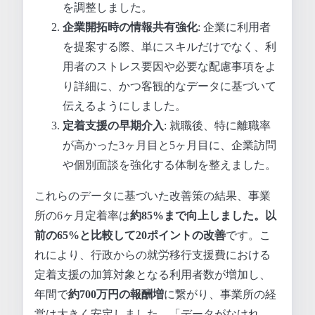
を調整しました。
企業開拓時の情報共有強化
: 企業に利用者
を提案する際、単にスキルだけでなく、利
用者のストレス要因や必要な配慮事項をよ
り詳細に、かつ客観的なデータに基づいて
伝えるようにしました。
定着支援の早期介入
: 就職後、特に離職率
が高かった3ヶ月目と5ヶ月目に、企業訪問
や個別面談を強化する体制を整えました。
これらのデータに基づいた改善策の結果、事業
所の6ヶ月定着率は
約85%
まで向上しました。以
前の65%と比較して
20ポイントの改善
です。こ
れにより、行政からの就労移行支援費における
定着支援の加算対象となる利用者数が増加し、
年間で
約700万円の報酬増
に繋がり、事業所の経
営は大きく安定しました。「データがなけれ