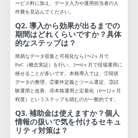
ービス料に加え、データ入力や運用担当者の人
件費を見込んでください。
Q2. 導入から効果が出るまでの
期間はどれくらいですか？具体
的なステップは？
簡易なデータ収集と可視化なら1〜2ヶ月で
PoC（概念実証）を行い、3〜6ヶ月で現場運用に
移せることが多いです。本格導入では、①現状
データの整理、②要件定義とツール選定、③試
験運用と改善、④本格運用と定着化（6〜12ヶ月
程度）というステップを踏むのが一般的です。
Q3. 補助金は使えますか？個人
情報の扱いで気を付けるセキュ
リティ対策は？