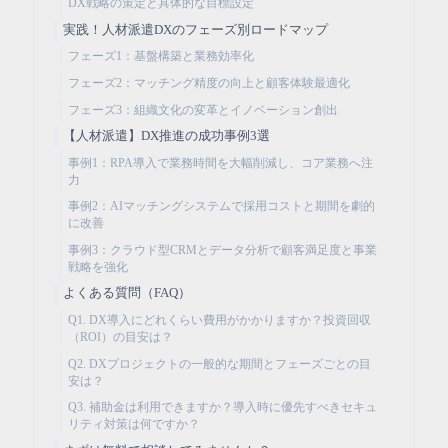
DX戦略の策定と具体的な目標設定
実践！人材派遣DXのフェーズ別ロードマップ
フェーズ1：基盤構築と業務効率化
フェーズ2：マッチング精度の向上と顧客体験最適化
フェーズ3：組織文化の変革とイノベーション創出
【人材派遣】DX推進の成功事例3選
事例1：RPA導入で業務時間を大幅削減し、コア業務へ注
力
事例2：AIマッチングシステムで採用コストと期間を劇的
に改善
事例3：クラウド型CRMとデータ分析で顧客満足度と事業
戦略を強化
よくある質問（FAQ）
Q1. DX導入にどれくらい費用がかかりますか？投資回収
（ROI）の目安は？
Q2. DXプロジェクトの一般的な期間とフェーズごとの目
安は？
Q3. 補助金は利用できますか？導入時に優先すべきセキュ
リティ対策は何ですか？