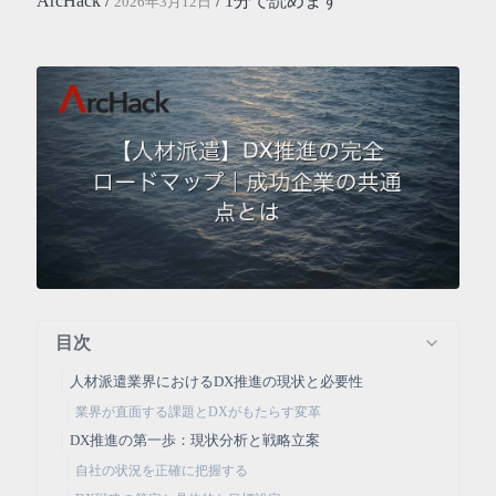
ArcHack /
/ 1分で読めます
2026年3月12日
目次
人材派遣業界におけるDX推進の現状と必要性
業界が直面する課題とDXがもたらす変革
DX推進の第一歩：現状分析と戦略立案
自社の状況を正確に把握する