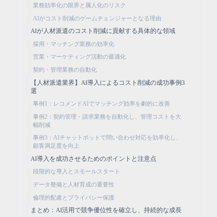
業務効率化の限界と属人化のリスク
AIがコスト削減のゲームチェンジャーとなる理由
AIが人材派遣のコスト削減に貢献する具体的な領域
採用・マッチング業務の効率化
営業・マーケティング活動の最適化
契約・管理業務の自動化
【人材派遣業界】AI導入によるコスト削減の成功事例3
選
事例1：レコメンドAIでマッチング効率を劇的に改善
事例2：契約管理・請求業務を自動化し、管理コストを大
幅削減
事例3：AIチャットボットで問い合わせ対応を効率化し、
顧客満足度を向上
AI導入を成功させるためのポイントと注意点
段階的な導入とスモールスタート
データ整備と人材育成の重要性
倫理的配慮とプライバシー保護
まとめ：AI活用で競争優位性を確立し、持続的な成長