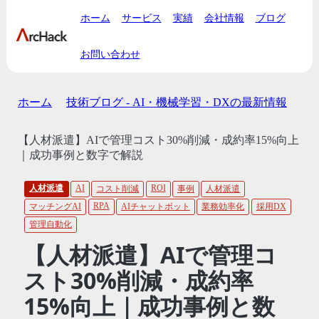
ホーム
サービス
実績
会社情報
ブログ
お問い合わせ
ホーム
技術ブログ - AI・機械学習・DXの最新情報
【人材派遣】AIで管理コスト30%削減・成約率15%向上
｜成功事例と数字で解説
人材派遣
AI
ROI
コスト削減
事例
人材派遣
RPA
マッチングAI
AIチャットボット
業務効率化
採用DX
管理自動化
【人材派遣】AIで管理コ
スト30%削減・成約率
15%向上｜成功事例と数