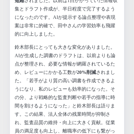
短縮
されました。以前は1日かかっていた情報収
集とドラフト作成が、半日程度で完了するよう
になったのです。AIが提示する論点整理や表現
案は非常に的確で、田中さんの学習効率も飛躍
的に向上しました。
鈴木部長にとっても大きな変化がありました。
AIが生成した調書のドラフトは、以前よりも論
点が整理され、必要な情報が網羅されているた
め、レビューにかかる工数が
20%削減
されまし
た。「若手がより質の高い調書を作成できるよ
うになり、私のレビューも効率的になった。そ
の分、より戦略的な監査判断や若手の指導に時
間を割けるようになった」と鈴木部長は語りま
す。この結果、法人全体の残業時間が抑制さ
れ、監査品質の維持・向上に大きく貢献。従業
員の満足度も向上し、離職率の低下にも繋がっ