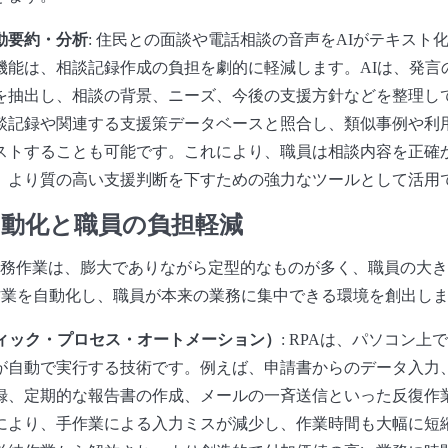
動要約・分析
: 住民との面談や電話相談の音声をAIがテキスト
機能は、相談記録作成の負担を劇的に軽減します。AIは、発言
を抽出し、相談の背景、ニーズ、今後の支援方針などを整理し
談記録や関連する支援策データベースと照合し、類似事例や利
ストすることも可能です。これにより、職員は相談内容を正確
、より質の高い支援判断を下すための強力なツールとして活用
自動化と職員の負担軽減
務作業は、膨大でありながら定型的なものが多く、職員の大き
作業を自動化し、職員が本来の業務に集中できる環境を創出し
ティック・プロセス・オートメーション）
: RPAは、パソコン
が自動で実行する技術です。例えば、申請書からのデータ入力
録、定期的な報告書の作成、メールの一斉送信といった反復作業
により、手作業による入力ミスが減少し、作業時間も大幅に短