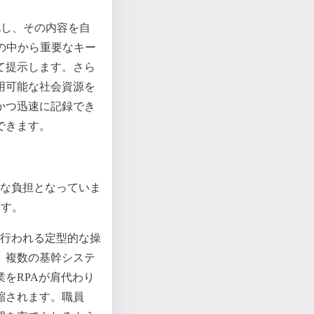
化し、その内容を自
の中から重要なキー
て提示します。さら
用可能な社会資源を
かつ迅速に記録でき
できます。
な負担となっていま
ます。
上で行われる定型的な操
、複数の基幹システ
をRPAが肩代わり
縮されます。職員