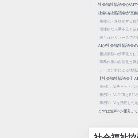
社会福祉協議会がAI
社会福祉協議会が直面
複雑化・多様化する住
慢性的な人手不足と業
限られたリソースでの
AIが社会福祉協議会
相談業務の効率化と住
事務作業の自動化と職
データ分析による地域
【社会福祉協議会】A
事例1：AIチャット
事例2：AI-OCRとR
事例3：AIを活用し
まずは無料で相談し
社会福祉協