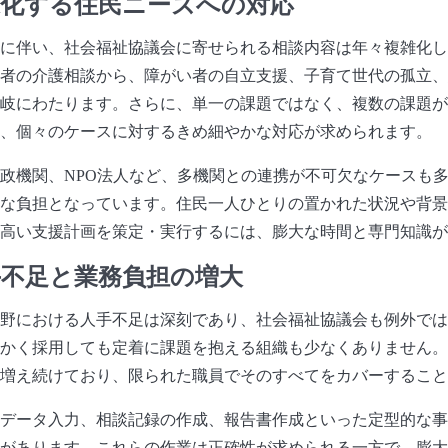
様化する住民ニーズへの対応
に伴い、社会福祉協議会に寄せられる相談内容は年々複雑化し
者の介護相談から、障がい者の自立支援、子育て世代の孤立、
岐にわたります。さらに、単一の課題ではなく、複数の課題が
、個々のケースに対するきめ細やかな対応が求められます。
政機関、NPO法人など、多機関との連携が不可欠なケースも
な負担となっています。住民一人ひとりの置かれた状況や背景
高い支援計画を策定・実行するには、膨大な時間と専門知識が
手不足と業務負担の増大
野における人手不足は深刻であり、社会福祉協議会も例外では
かく採用しても定着に課題を抱える組織も少なくありません。
増え続けており、限られた職員でそのすべてをカバーすること
データ入力、相談記録の作成、報告書作成といった定型的な事
があります。これらの作業は正確性が求められる一方で、膨大