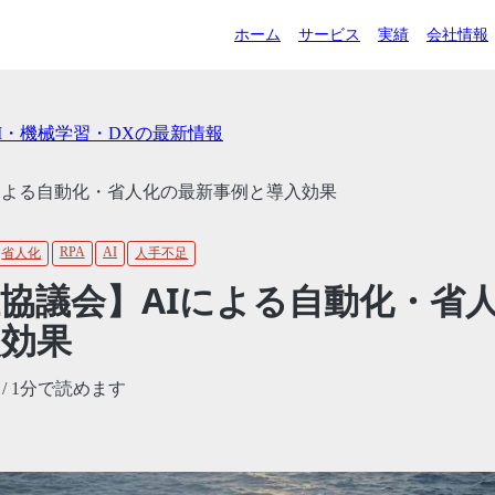
ホーム
サービス
実績
会社情報
AI・機械学習・DXの最新情報
による自動化・省人化の最新事例と導入効果
RPA
AI
省人化
人手不足
協議会】AIによる自動化・省
入効果
/ 1分で読めます