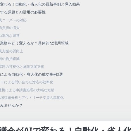
で変わる！自動化・省人化の最新事例と導入効果
する課題とAI活用の必要性
民ニーズへの対応
務負担の増大
効率的な運営
の業務をどう変えるか？具体的な活用領域
民支援の質向上
員の負担軽減
課題の可視化と施策立案支援
Iによる自動化・省人化の成功事例3選
ボットによる問い合わせ対応の効率化
PA連携による申請書処理の大幅な短縮
た地域課題分析とアウトリーチ支援の高度化
てみませんか？
議会がAIで変わる！自動化・省人