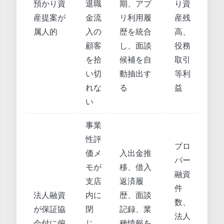
預かり資
退職
期、アプ
り資
産提案が
金流
リ利用履
産残
属人的
入の
歴を統合
高、
顧客
し、面談
役務
を拾
候補を自
取引
い切
動抽出す
等利
れな
る
益
い
事業
性評
プロ
価メ
入出金推
パー
モが
移、借入
融資
支店
返済履
件
法人融資
内に
歴、面談
数、
が保証協
閉
記録、業
法人
会付に偏
じ、
種情報を