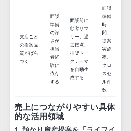
面談
面談
準備
面談前に
準備
時
顧客サマ
の深
間、
支店ごと
リー、過
さが
提案
の提案品
去接点、
担当
実施
質がばら
推奨トー
者経
率、
つく
クテーマ
験に
クロ
を自動生
依存
スセ
成する
する
ル件
数
売上につながりやすい具体
的な活用領域
1. 預かり資産提案を「ライフイ