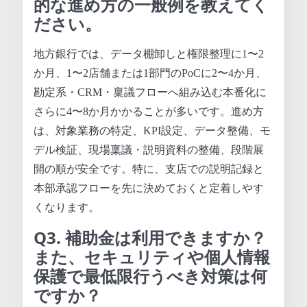
的な進め方の一般例を教えてく
ださい。
地方銀行では、データ棚卸しと権限整理に1〜2
か月、1〜2店舗または1部門のPoCに2〜4か月、
勘定系・CRM・稟議フローへ組み込む本番化に
さらに4〜8か月かかることが多いです。進め方
は、対象業務の特定、KPI設定、データ整備、モ
デル検証、現場稟議・説明資料の整備、段階展
開の順が安全です。特に、支店での説明記録と
本部承認フローを先に決めておくと定着しやす
くなります。
Q3. 補助金は利用できますか？
また、セキュリティや個人情報
保護で最低限行うべき対策は何
ですか？