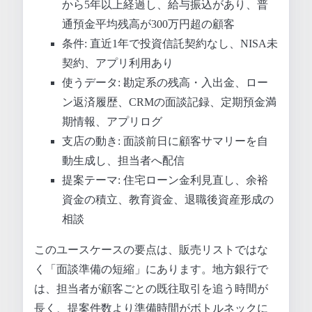
から5年以上経過し、給与振込があり、普
通預金平均残高が300万円超の顧客
条件: 直近1年で投資信託契約なし、NISA未
契約、アプリ利用あり
使うデータ: 勘定系の残高・入出金、ロー
ン返済履歴、CRMの面談記録、定期預金満
期情報、アプリログ
支店の動き: 面談前日に顧客サマリーを自
動生成し、担当者へ配信
提案テーマ: 住宅ローン金利見直し、余裕
資金の積立、教育資金、退職後資産形成の
相談
このユースケースの要点は、販売リストではな
く「面談準備の短縮」にあります。地方銀行で
は、担当者が顧客ごとの既往取引を追う時間が
長く、提案件数より準備時間がボトルネックに