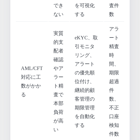
でき
を可視化
査件
ない
する
数
アラ
実質
eKYC、取
ート
的支
引モニタ
精査
配者
リング、
時
確認
アラート
間、
AML/CFT
やア
の優先順
期限
対応に工
ラー
位付け、
超過
数がかか
ト精
継続的顧
件
る
査で
客管理の
数、
本部
期限管理
不正
負荷
を自動化
口座
が高
する
検知
い
件数