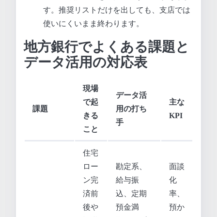
す。推奨リストだけを出しても、支店では
使いにくいまま終わります。
地方銀行でよくある課題と
データ活用の対応表
現場
データ活
で起
主な
課題
用の打ち
きる
KPI
手
こと
住宅
ロー
勘定系、
面談
ン完
給与振
化
済前
込、定期
率、
後や
預金満
預か