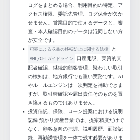
ログをまとめる場合、利用目的の特定、ア
クセス権限、委託先管理、ログ保全が欠か
せません。営業目的で使えるデータと、審
査・本人確認目的のデータは混同しない方
が安全です。
と
犯罪による収益の移転防止に関する法律
口座開設、実質的支
AML/CFTガイドライン
配者確認、継続的顧客管理、疑わしい取引
の検知は、地方銀行でも重い実務です。AI
やルールエンジンは一次判定を補助できま
すが、取引時確認や届出責任そのものを置
き換えるものではありません。
投資信託、保険、ローン提案における説明
記録 預かり資産営業では、提案精度だけで
なく、顧客意向の把握、説明履歴、面談記
録、再勧誘管理を一体で残す必要がありま