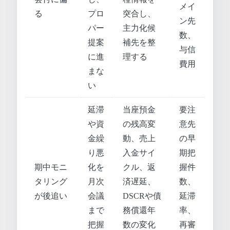
メイ
る
プロ
突合し、
ン先
パー
主力化候
数、
提案
補先を整
与信
に進
理する
費用
まな
い
延滞
当座預金
要注
や資
の残高変
意先
金繰
動、売上
の早
り悪
入金サイ
期把
期中モニ
化を
クル、返
握件
タリング
月次
済遅延、
数、
が後追い
会議
DSCRや債
延滞
まで
務償還年
率、
把握
数の変化
再審