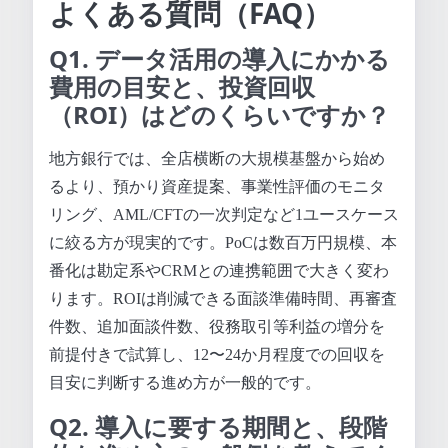
よくある質問（FAQ）
Q1. データ活用の導入にかかる
費用の目安と、投資回収
（ROI）はどのくらいですか？
地方銀行では、全店横断の大規模基盤から始め
るより、預かり資産提案、事業性評価のモニタ
リング、AML/CFTの一次判定など1ユースケース
に絞る方が現実的です。PoCは数百万円規模、本
番化は勘定系やCRMとの連携範囲で大きく変わ
ります。ROIは削減できる面談準備時間、再審査
件数、追加面談件数、役務取引等利益の増分を
前提付きで試算し、12〜24か月程度での回収を
目安に判断する進め方が一般的です。
Q2. 導入に要する期間と、段階