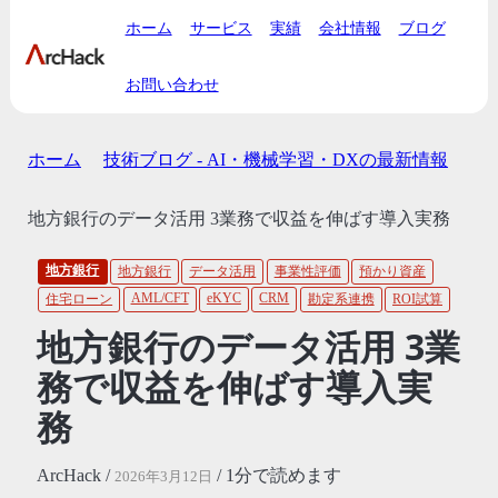
ホーム
サービス
実績
会社情報
ブログ
お問い合わせ
ホーム
技術ブログ - AI・機械学習・DXの最新情報
地方銀行のデータ活用 3業務で収益を伸ばす導入実務
地方銀行
地方銀行
データ活用
事業性評価
預かり資産
AML/CFT
eKYC
CRM
住宅ローン
勘定系連携
ROI試算
地方銀行のデータ活用 3業
務で収益を伸ばす導入実
務
ArcHack /
/ 1分で読めます
2026年3月12日