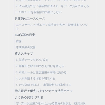
2. 法人融資では「事業性評価メモ」をデータ資産に変える
3. AML/CFTを収益部門の敵にしない
具体的なユースケース
ユースケース: 住宅ローン顧客から預かり資産提案へつな
ぐ
ROI試算の目安
前提
年間効果の試算
導入ステップ
1. 収益テーマを1つに絞る
2. 顧客IDと取引IDのひも付けを整える
3. 本部ルールと支店運用を同時に決める
4. 人が判断する場面を明示する
5. 1〜2店舗でPoCし、稟議資料を標準化する
地方銀行で優先しやすいデータ活用テーマ
よくある質問（FAQ）
Q1. データ活用の導入にかかる費用の目安と、投資回収