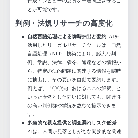
作成・レビューの品質を一層向上させるこ
とが可能です。
判例・法規リサーチの高度化
自然言語処理による瞬時抽出と要約
: AIを
活用したリーガルリサーチツールは、自然
言語処理（NLP）技術により、膨大な判
例、学説、法律、省令、通達などの情報か
ら、特定の法的問題に関連する情報を瞬時
に抽出し、その要点を自動で要約します。
例えば、「〇〇法における△△の解釈」と
いった漠然とした問いに対しても、関連性
の高い判例群や学説を数秒で提示できま
す。
多角的な視点提供と調査漏れリスク低減
:
AIは、人間が見落としがちな間接的な関連