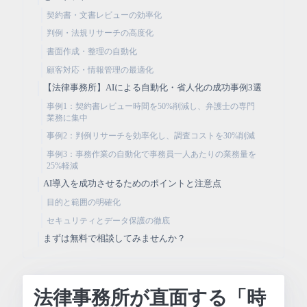
契約書・文書レビューの効率化
判例・法規リサーチの高度化
書面作成・整理の自動化
顧客対応・情報管理の最適化
【法律事務所】AIによる自動化・省人化の成功事例3選
事例1：契約書レビュー時間を50%削減し、弁護士の専門
業務に集中
事例2：判例リサーチを効率化し、調査コストを30%削減
事例3：事務作業の自動化で事務員一人あたりの業務量を
25%軽減
AI導入を成功させるためのポイントと注意点
目的と範囲の明確化
セキュリティとデータ保護の徹底
まずは無料で相談してみませんか？
法律事務所が直面する「時