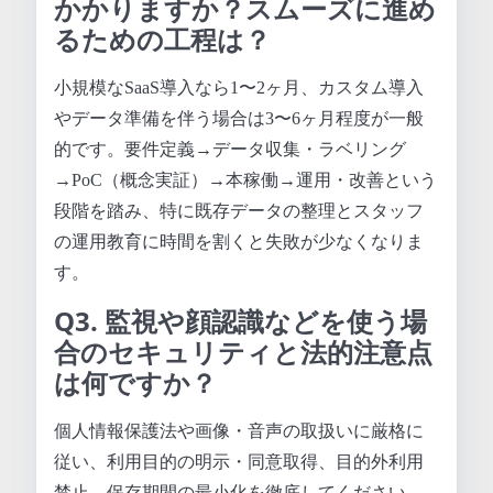
かかりますか？スムーズに進め
るための工程は？
小規模なSaaS導入なら1〜2ヶ月、カスタム導入
やデータ準備を伴う場合は3〜6ヶ月程度が一般
的です。要件定義→データ収集・ラベリング
→PoC（概念実証）→本稼働→運用・改善という
段階を踏み、特に既存データの整理とスタッフ
の運用教育に時間を割くと失敗が少なくなりま
す。
Q3. 監視や顔認識などを使う場
合のセキュリティと法的注意点
は何ですか？
個人情報保護法や画像・音声の取扱いに厳格に
従い、利用目的の明示・同意取得、目的外利用
禁止、保存期間の最小化を徹底してください。