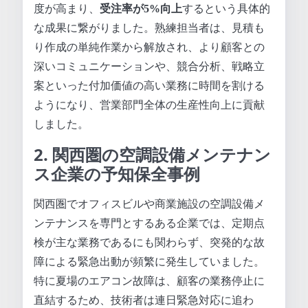
度が高まり、
受注率が5%向上
するという具体的
な成果に繋がりました。熟練担当者は、見積も
り作成の単純作業から解放され、より顧客との
深いコミュニケーションや、競合分析、戦略立
案といった付加価値の高い業務に時間を割ける
ようになり、営業部門全体の生産性向上に貢献
しました。
2. 関西圏の空調設備メンテナン
ス企業の予知保全事例
関西圏でオフィスビルや商業施設の空調設備メ
ンテナンスを専門とするある企業では、定期点
検が主な業務であるにも関わらず、突発的な故
障による緊急出動が頻繁に発生していました。
特に夏場のエアコン故障は、顧客の業務停止に
直結するため、技術者は連日緊急対応に追わ