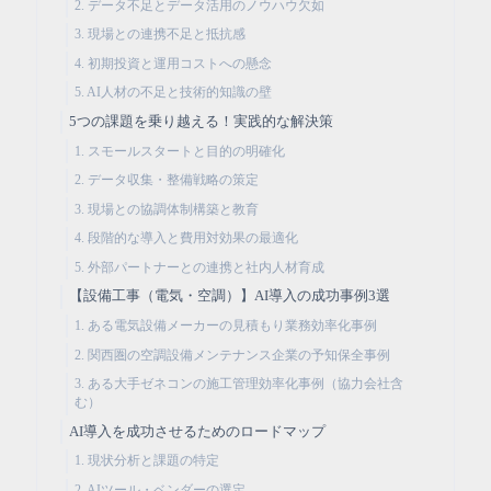
2. データ不足とデータ活用のノウハウ欠如
3. 現場との連携不足と抵抗感
4. 初期投資と運用コストへの懸念
5. AI人材の不足と技術的知識の壁
5つの課題を乗り越える！実践的な解決策
1. スモールスタートと目的の明確化
2. データ収集・整備戦略の策定
3. 現場との協調体制構築と教育
4. 段階的な導入と費用対効果の最適化
5. 外部パートナーとの連携と社内人材育成
【設備工事（電気・空調）】AI導入の成功事例3選
1. ある電気設備メーカーの見積もり業務効率化事例
2. 関西圏の空調設備メンテナンス企業の予知保全事例
3. ある大手ゼネコンの施工管理効率化事例（協力会社含
む）
AI導入を成功させるためのロードマップ
1. 現状分析と課題の特定
2. AIツール・ベンダーの選定