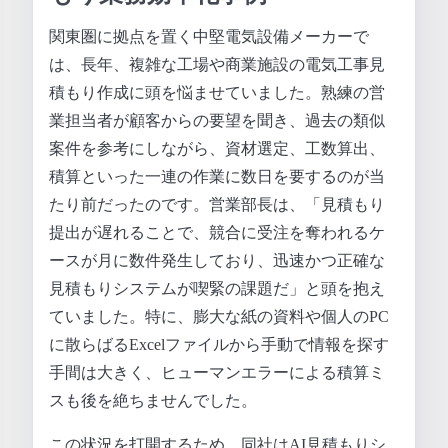
関東圏に拠点を置く中堅電気設備メーカーで
は、長年、複雑な工場や商業施設の電気工事見
積もり作成に頭を悩ませていました。熟練の営
業担当者が顧客からの要望を聞き、過去の類似
案件を参考にしながら、資材選定、工数算出、
積算といった一連の作業に数日を要するのが当
たり前だったのです。営業部長は、「見積もり
提出が遅れることで、競合に受注を奪われるケ
ースが月に数件発生しており、迅速かつ正確な
見積もりシステムが喫緊の課題だ」と頭を抱え
ていました。特に、膨大な紙の資料や個人のPC
に散らばるExcelファイルから手動で情報を探す
手間は大きく、ヒューマンエラーによる積算ミ
スも後を絶ちませんでした。
この状況を打開するため、同社はAI見積もりシ