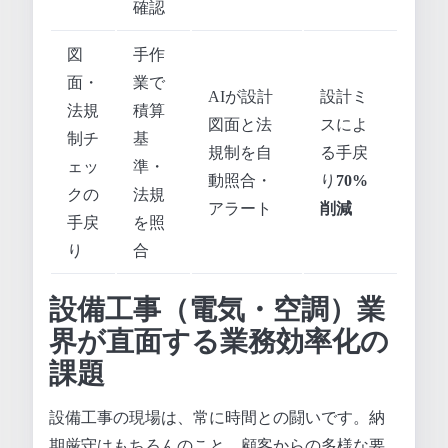
確認
図
手作
面・
業で
AIが設計
設計ミ
法規
積算
図面と法
スによ
制チ
基
規制を自
る手戻
ェッ
準・
動照合・
り
70%
クの
法規
アラート
削減
手戻
を照
り
合
設備工事（電気・空調）業
界が直面する業務効率化の
課題
設備工事の現場は、常に時間との闘いです。納
期厳守はもちろんのこと、顧客からの多様な要