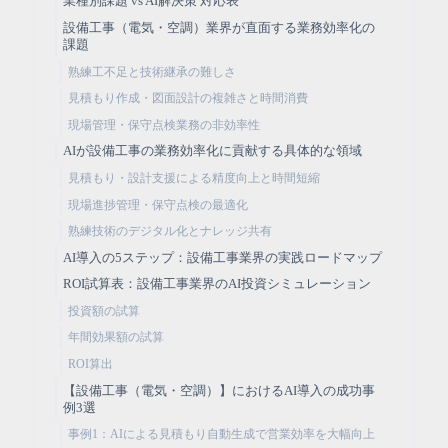
業種別課題 vs AI解決策 対応表
設備工事（電気・空調）業界が直面する業務効率化の
課題
熟練工不足と技術継承の難しさ
見積もり作成・図面設計の複雑さと時間消費
現場管理・保守点検業務の非効率性
AIが設備工事の業務効率化に貢献する具体的な領域
見積もり・設計支援による精度向上と時間短縮
現場進捗管理・保守点検の最適化
熟練技術のデジタル化とナレッジ共有
AI導入の5ステップ：設備工事業界の実践ロードマップ
ROI試算表：設備工事業界のAI投資シミュレーション
投資額の試算
年間効果額の試算
ROI算出
【設備工事（電気・空調）】におけるAI導入の成功事
例3選
事例1：AIによる見積もり自動生成で営業効率を大幅向上