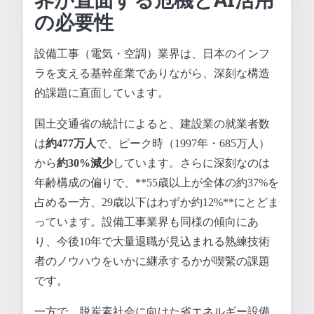
の必要性
設備工事（電気・空調）業界は、日本のインフ
ラを支える基幹産業でありながら、深刻な構造
的課題に直面しています。
国土交通省の統計によると、建設業の就業者数
は
約477万人
で、ピーク時（1997年・685万人）
から
約30%減少
しています。さらに深刻なのは
年齢構成の偏りで、**55歳以上が全体の約37%を
占める一方、29歳以下はわずか約12%**にとどま
っています。設備工事業界も同様の傾向にあ
り、今後10年で大量退職が見込まれる熟練技術
者のノウハウをいかに継承するかが喫緊の課題
です。
一方で、脱炭素社会に向けた省エネルギー設備