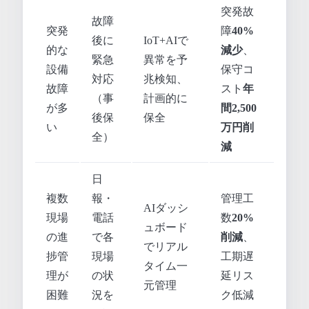
突発故
故障
突発
障
40%
後に
IoT+AIで
的な
減少
、
緊急
異常を予
設備
保守コ
対応
兆検知、
故障
スト
年
（事
計画的に
が多
間2,500
後保
保全
い
万円削
全）
減
日
複数
報・
管理工
AIダッシ
現場
電話
数
20%
ュボード
の進
で各
削減
、
でリアル
捗管
現場
工期遅
タイム一
理が
の状
延リス
元管理
困難
況を
ク低減