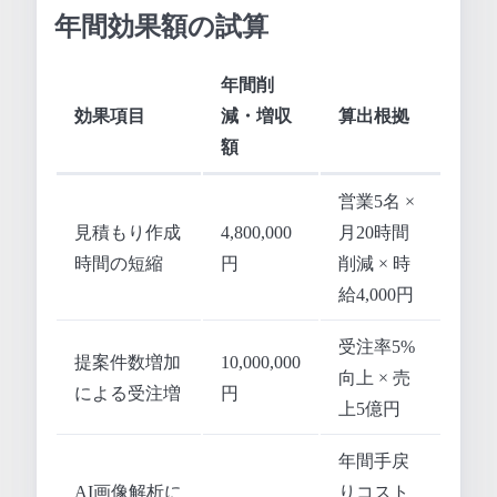
年間効果額の試算
年間削
効果項目
減・増収
算出根拠
額
営業5名 ×
見積もり作成
4,800,000
月20時間
時間の短縮
円
削減 × 時
給4,000円
受注率5%
提案件数増加
10,000,000
向上 × 売
による受注増
円
上5億円
年間手戻
AI画像解析に
りコスト