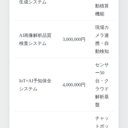
生成システム
動積算
機能
現場カ
AI画像解析品質
メラ連
3,000,000円
検査システム
携・自
動検知
センサ
ー50
IoT+AI予知保全
台・ク
4,000,000円
システム
ラウド
解析基
盤
チャッ
トボッ