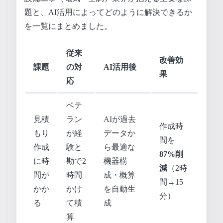
題と、AI活用によってどのように解決できるか
を一覧にまとめました。
従来
改善効
課題
の対
AI活用後
果
応
ベテ
見積
ラン
AIが過去
作成時
もり
が経
データか
間を
作成
験と
ら最適な
87%削
に時
勘で2
機器構
減
（2時
間が
時間
成・概算
間→15
かか
かけ
を自動生
分）
る
て積
成
算