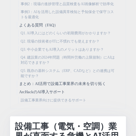
事例2：現場の進捗管理と品質検査をAI画像解析で効率化
事例3：AIを活用した設備異常検知と予知保全で保守コス
トを最適化
よくある質問（FAQ）
Q1. AI導入にはどのくらいの初期費用がかかりますか？
Q2. 現場の技術者がITに不慣れでも使えますか？
Q3. 中小企業でもAI導入のメリットはありますか？
Q4. 建設業の2024年問題（時間外労働の上限規制）にAIは
対応できますか？
Q5. 既存の基幹システム（ERP、CADなど）との連携は可
能ですか？
まとめ：AI活用で設備工事業界の未来を切り拓く
ArcHackのAI導入サポート
設備工事業界向けに提供できるサポート
設備工事（電気・空調）業
界が直面する危機とAI活用