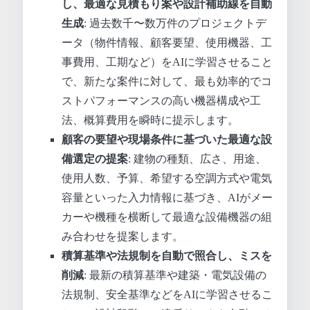
し、最適な見積もり案や設計補助線を自動
生成
: 過去数千〜数万件のプロジェクトデ
ータ（物件情報、顧客要望、使用機器、工
事費用、工期など）をAIに学習させること
で、新たな案件に対して、最も効率的でコ
ストパフォーマンスの高い機器構成や工
法、概算費用を瞬時に提示します。
顧客の要望や現場条件に基づいた最適な設
備選定の提案
: 建物の種類、広さ、用途、
使用人数、予算、希望する空調方式や電気
容量といった入力情報に基づき、AIがメー
カーや機種を横断して最適な設備機器の組
み合わせを提案します。
積算基準や法規制を自動で照合し、ミスを
削減
: 最新の積算基準や建築・電気設備の
法規制、安全基準などをAIに学習させるこ