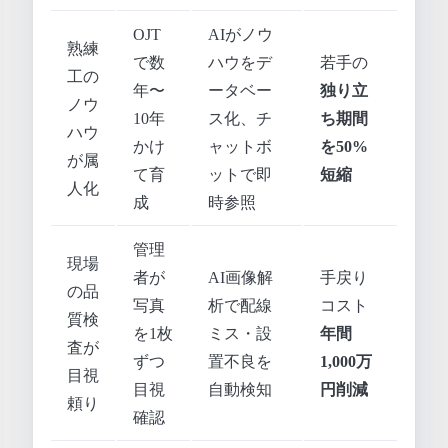
OJT
AIがノウ
熟練
で数
ハウをデ
若手の
工の
年〜
ータベー
独り立
ノウ
10年
ス化、チ
ち期間
ハウ
かけ
ャットボ
を50%
が属
て育
ットで即
短縮
人化
成
時参照
管理
現場
者が
AI画像解
手戻り
の品
写真
析で配線
コスト
質検
を1枚
ミス・設
年間
査が
ずつ
置不良を
1,000万
目視
目視
自動検知
円削減
頼り
確認