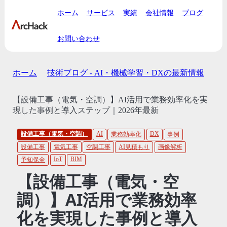
ホーム
サービス
実績
会社情報
ブログ
お問い合わせ
ホーム
技術ブログ - AI・機械学習・DXの最新情報
【設備工事（電気・空調）】AI活用で業務効率化を実
現した事例と導入ステップ｜2026年最新
設備工事（電気・空調）
AI
DX
業務効率化
事例
設備工事
電気工事
空調工事
AI見積もり
画像解析
IoT
BIM
予知保全
【設備工事（電気・空
調）】AI活用で業務効率
化を実現した事例と導入