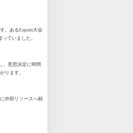
るEsports大会
ぼっていました。
し、意思決定に時間
がります。
に外部リソースへ頼