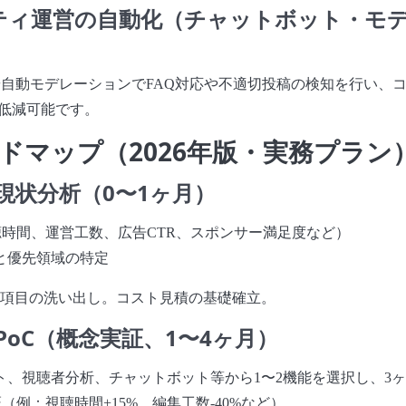
ニティ運営の自動化（チャットボット・モ
や自動モデレーションでFAQ対応や不適切投稿の検知を行い、
%低減可能です。
ドマップ（2026年版・実務プラン
現状分析（0〜1ヶ月）
聴時間、運営工数、広告CTR、スポンサー満足度など）
と優先領域の特定
項目の洗い出し。コスト見積の基礎確立。
PoC（概念実証、1〜4ヶ月）
ト、視聴者分析、チャットボット等から1〜2機能を選択し、3
証（例：視聴時間+15%、編集工数-40%など）