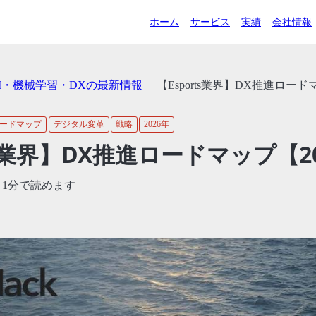
ホーム
サービス
実績
会社情報
AI・機械学習・DXの最新情報
【Esports業界】DX推進ロード
ードマップ
デジタル変革
戦略
2026年
ts業界】DX推進ロードマップ【2
/ 1分で読めます