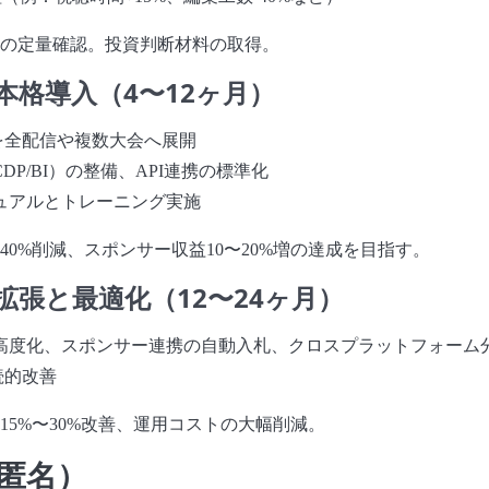
の定量確認。投資判断材料の取得。
本格導入（4〜12ヶ月）
Cを全配信や複数大会へ展開
DP/BI）の整備、API連携の標準化
ュアルとトレーニング実施
40%削減、スポンサー収益10〜20%増の達成を目指す。
拡張と最適化（12〜24ヶ月）
高度化、スポンサー連携の自動入札、クロスプラットフォーム
続的改善
15%〜30%改善、運用コストの大幅削減。
匿名）