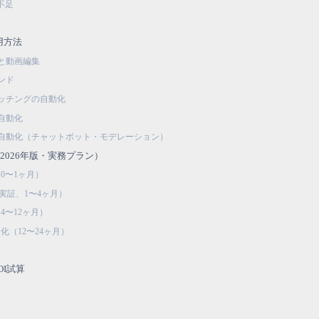
不足
用方法
成と動画編集
ンド
マッチングの自動化
の自動化
の自動化（チャットボット・モデレーション）
2026年版・実務プラン）
0〜1ヶ月）
念実証、1〜4ヶ月）
4〜12ヶ月）
化（12〜24ヶ月）
I試算