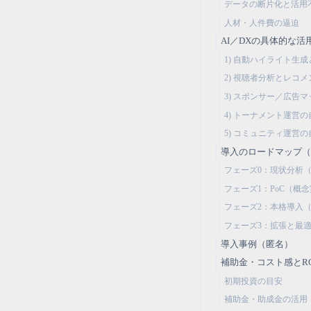
データの断片化と活用
人材・人件費の逼迫
AI／DXの具体的な活
1) 自動ハイライト生
2) 視聴者分析とレコメ
3) スポンサー／広告
4) トーナメント運営
5) コミュニティ運営
導入のロードマップ（
フェーズ0：現状分析（
フェーズ1：PoC（概
フェーズ2：本格導入（
フェーズ3：拡張と最適
導入事例（匿名）
補助金・コスト感とRO
初期投資の目安
補助金・助成金の活用