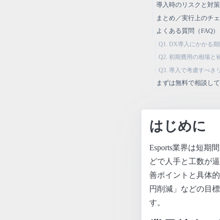
導入時のリスクと対
まとめ／実行上のチ
よくある質問（FAQ）
Q1. DX導入にかか
Q2. 初期費用の相場
Q3. 導入で考慮すべ
まずは無料で相談し
はじめに
Esports業界
どで人手と工数が逼
善ポイントと具体的
円削減」などの目標
す。