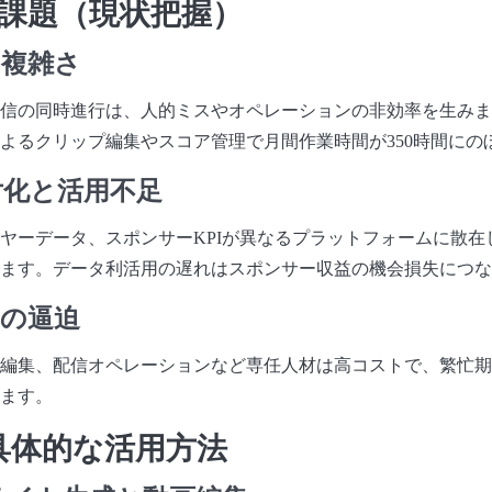
課題（現状把握）
の複雑さ
信の同時進行は、人的ミスやオペレーションの非効率を生みます。あ
よるクリップ編集やスコア管理で月間作業時間が350時間にの
片化と活用不足
ヤーデータ、スポンサーKPIが異なるプラットフォームに散在
ます。データ利活用の遅れはスポンサー収益の機会損失につな
費の逼迫
編集、配信オペレーションなど専任人材は高コストで、繁忙期
ます。
の具体的な活用方法