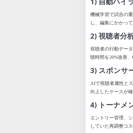
1) 自動ハ
機械学習で試合の重
し、編集にかかって
2) 視聴者
視聴者の行動データ
聴時間を20%改善、
3) スポン
AIで視聴者属性と
向上したケースが確
4) トーナ
エントリー管理、シ
していた再調整コス