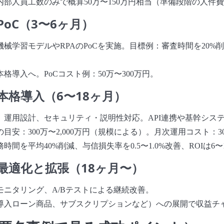
内部人員工数のみで概算50万〜150万円相当（準備段階の人件
PoC（3〜6ヶ月）
械学習モデルやRPAのPoCを実施。目標例：審査時間を20%削
格導入へ。PoCコスト例：50万〜300万円。
本格導入（6〜18ヶ月）
、運用設計、セキュリティ・説明性対応。API連携や基幹シス
目安：300万〜2,000万円（規模による）。月次運用コスト：30
時間を平均40%削減、与信損失率を0.5〜1.0%改善、ROIは6〜
最適化と拡張（18ヶ月〜）
モニタリング、A/Bテストによる継続改善。
導入ローン商品、サブスクリプションなど）への展開で収益チ