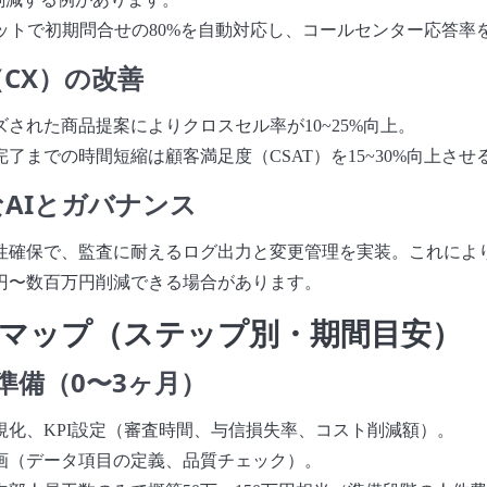
ボットで初期問合せの80%を自動対応し、コールセンター応答率
（CX）の改善
された商品提案によりクロスセル率が10~25%向上。
了までの時間短縮は顧客満足度（CSAT）を15~30%向上させ
なAIとガバナンス
性確保で、監査に耐えるログ出力と変更管理を実装。これによ
円〜数百万円削減できる場合があります。
マップ（ステップ別・期間目安）
準備（0〜3ヶ月）
視化、KPI設定（審査時間、与信損失率、コスト削減額）。
画（データ項目の定義、品質チェック）。