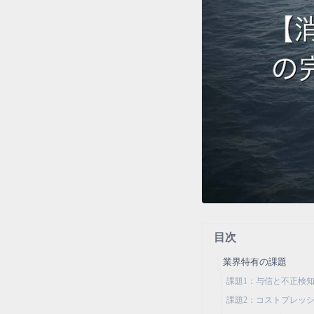
目次
業界特有の課題
課題1：与信と不正検
課題2：コストプレッ