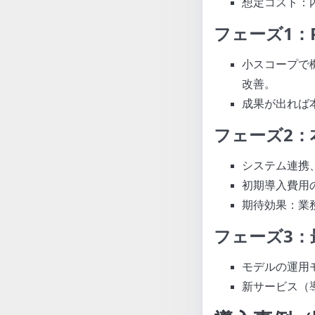
想定コスト：
フェーズ1：
小スコープで機
改善。
成果が出れば本
フェーズ2：
システム連携
初期導入費用の
期待効果：業務
フェーズ3：
モデルの運用
新サービス（