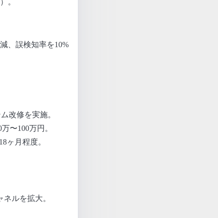
費）。
減、誤検知率を10%
テム改修を実施。
万〜100万円。
18ヶ月程度。
ャネルを拡大。