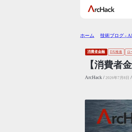
ホーム
技術ブログ - 
消費者金融
DX推進
ロ
【消費者金
ArcHack /
2026年7月8日