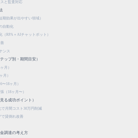
ンスと監査対応
法
（短期効果が出やすい領域）
知の自動化
化（RPA＋AIチャットボット）
改善
バナンス
ステップ別・期間目安）
3ヶ月）
6ヶ月）
6〜18ヶ月）
張（18ヶ月〜）
で見る成功ポイント）
で月間コスト30万円削減
グで貸倒れ改善
資金調達の考え方