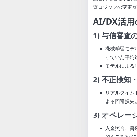
査ロジックの変更履
AI/DX活
1) 与信審
機械学習モデ
っていた平均処
モデルによるリ
2) 不正検
リアルタイム
よる回避損失
3) オペレ
入金照合、書
的ミスを70