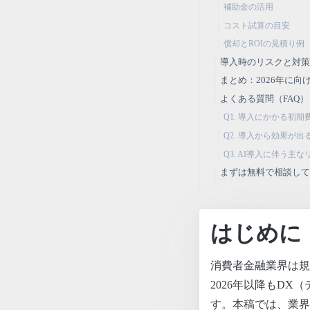
補助金の活用
コスト試算の目安
償却とROIの見積り例
導入時のリスクと対
まとめ：2026年に
よくある質問（FAQ）
Q1. 導入にかかる初
Q2. 導入から効果が
Q3. AI導入に伴う主
まずは無料で相談し
はじめに
消費者金融業界は規
2026年以降もD
す。本稿では、業界