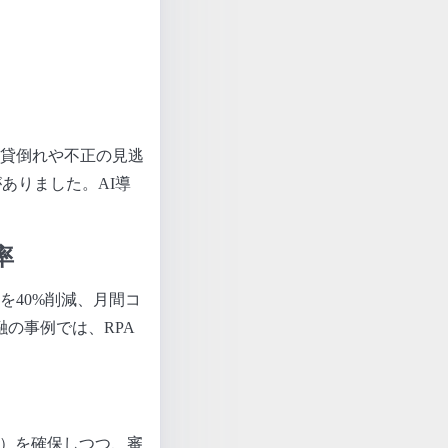
貸倒れや不正の見逃
がありました。AI導
率
を40%削減、月間コ
融の事例では、RPA
AI）を確保しつつ、審