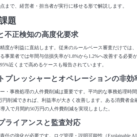
点まで、経営者・担当者が実行に移せる形で解説します。
課題
と不正検知の高度化要求
精度が利益に直結します。従来のルールベース審査だけでは、
る事業者では年間与信損失率が1.8%から1.2%へ改善する必要
95%近くまで高めるケースも報告されています。
ストプレッシャーとオペレーションの非効
ー・事務処理の人件費削減は重要です。平均的な事務処理時間
00万円削減できれば、利益率が大きく改善します。ある消費者金
ト導入で月間約50万円の人件費削減を実現しました。
プライアンスと監査対応
任の強化が必要です。ログ管理・説明可能性（Explainable 