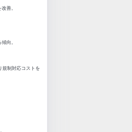
を改善。
る傾向。
り規制対応コストを