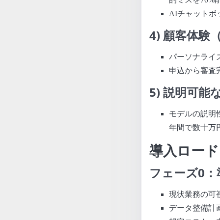
AIチャット
4) 顧客体験
パーソナライズ
申込から審査完
5) 説明可能
モデルの説明
年間で数十万
導入ロード
フェーズ0：
現状業務の可
データ整備計