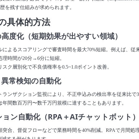
歴を残す仕組みが求められます。
用の具体的方法
査の高度化（短期効果が出やすい領域）
ルによるスコアリングで審査時間を最大70%短縮。例えば、従
理時間が20分→6分に短縮。
スク層別化で不良債権率を0.5~1.0ポイント改善。
知・異常検知の自動化
トランザクション監視により、不正申込みの検出率を従来比で30
は年間数百万円〜数千万円規模に達することもあります。
ーション自動化（RPA＋AIチャットボット
類突合、督促フローなどで業務時間を40%削減。RPAで月間処
%削減する例があります。