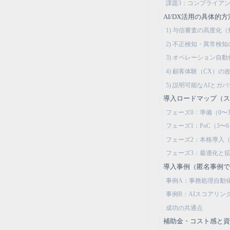
課題3：コンプライア
AI/DX活用の具体的方
1) 与信審査の高度化
2) 不正検知・異常検
3) オペレーション自動
4) 顧客体験（CX）の
5) 説明可能なAIとガ
導入ロードマップ（
フェーズ0：準備（0〜
フェーズ1：PoC（3〜
フェーズ2：本格導入（
フェーズ3：最適化と拡
導入事例（匿名事例
事例A：事務処理自動化
事例B：AIスコアリン
成功の共通点
補助金・コスト感と