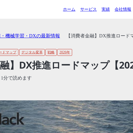
ホーム
サービス
実績
会社情報
AI・機械学習・DXの最新情報
【消費者金融】DX推進ロードマ
ードマップ
デジタル変革
戦略
2026年
融】DX推進ロードマップ【20
/ 1分で読めます