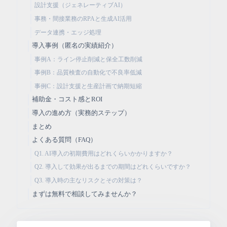
設計支援（ジェネレーティブAI）
事務・間接業務のRPAと生成AI活用
データ連携・エッジ処理
導入事例（匿名の実績紹介）
事例A：ライン停止削減と保全工数削減
事例B：品質検査の自動化で不良率低減
事例C：設計支援と生産計画で納期短縮
補助金・コスト感とROI
導入の進め方（実務的ステップ）
まとめ
よくある質問（FAQ）
Q1. AI導入の初期費用はどれくらいかかりますか？
Q2. 導入して効果が出るまでの期間はどれくらいですか？
Q3. 導入時の主なリスクとその対策は？
まずは無料で相談してみませんか？