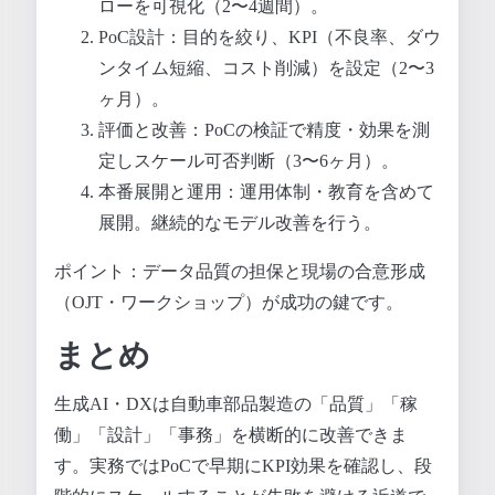
ローを可視化（2〜4週間）。
PoC設計：目的を絞り、KPI（不良率、ダウ
ンタイム短縮、コスト削減）を設定（2〜3
ヶ月）。
評価と改善：PoCの検証で精度・効果を測
定しスケール可否判断（3〜6ヶ月）。
本番展開と運用：運用体制・教育を含めて
展開。継続的なモデル改善を行う。
ポイント：データ品質の担保と現場の合意形成
（OJT・ワークショップ）が成功の鍵です。
まとめ
生成AI・DXは自動車部品製造の「品質」「稼
働」「設計」「事務」を横断的に改善できま
す。実務ではPoCで早期にKPI効果を確認し、段