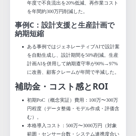
年度で不良流出を20%低減、再作業コスト
を年間約300万円削減した。
事例C：設計支援と生産計画で
納期短縮
ある事例ではジェネレーティブAIで設計案
を自動生成し、設計期間を50%削減。生産
計画AIを併用して納期遵守率が90%→97%
に改善、顧客クレームが年間で半減した。
補助金・コスト感とROI
初期PoC（概念実証）費用：100万〜300万
円程度（データ整備・モデル作成・評価含
む）。
本格導入コスト：500万〜3000万円（対象
範囲・センサー台数・システム連携度合い