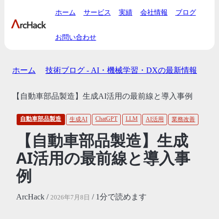
ホーム
サービス
実績
会社情報
ブログ
お問い合わせ
ホーム
技術ブログ - AI・機械学習・DXの最新情報
【自動車部品製造】生成AI活用の最前線と導入事例
自動車部品製造
ChatGPT
LLM
生成AI
AI活用
業務改善
【自動車部品製造】生成
AI活用の最前線と導入事
例
ArcHack /
/ 1分で読めます
2026年7月8日