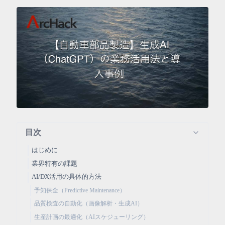
目次
はじめに
業界特有の課題
AI/DX活用の具体的方法
予知保全（Predictive Maintenance）
品質検査の自動化（画像解析・生成AI）
生産計画の最適化（AIスケジューリング）