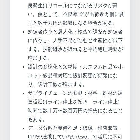
良発生はリコールにつながるリスクが高
い。例として、不良率1%が出荷数万個に及
ぶと数千万円の影響になる場合がある。
熟練者依存と属人化：検査や調整が熟練者
に依存し、人手不足が進むと生産性が低下
する。技能継承が遅れると平均処理時間が
増加する。
設計の多様化と短納期：カスタム部品や小
ロット多品種対応で設計変更が頻繁にな
り、設計工数が増加する。
サプライチェーンの変動：材料・部材の調
達遅延はライン停止を招き、ライン停止1
時間で数十万〜数百万円の損失になること
もある。
データ分散と整備不足：機械・検査装置・
ERPが連携していないため、AI活用に不可