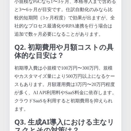
小規模なPoCなら1〜3ヶ月、本格導入まで含める
と3〜6ヶ月が目安です。仕訳自動化のみなら比
較的短期間（3ヶ月程度）で効果が出ますが、全
社的なプロセス最適化やRPA連携を行う場合は
追加で数ヶ月必要になることがあります。
Q2. 初期費用や月額コストの具
体的な目安は？
初期導入費は小規模で100万円〜300万円、規模
やカスタマイズ量により500万円以上になるケー
スもあります。月額運用費は3万円〜20万円程度
が多く、AI API利用料やSaaS料金に依存します。
クラウドSaaSを利用すると初期費用を抑えられ
ます。
Q3. 生成AI導入における主なリ
スクとその対策は？