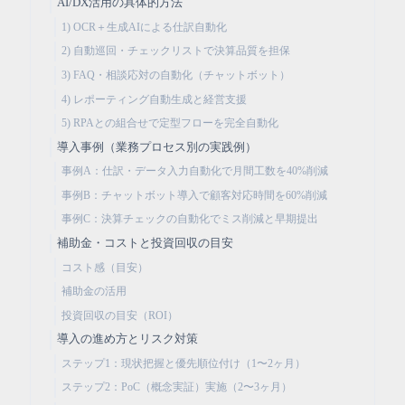
AI/DX活用の具体的方法
1) OCR＋生成AIによる仕訳自動化
2) 自動巡回・チェックリストで決算品質を担保
3) FAQ・相談応対の自動化（チャットボット）
4) レポーティング自動生成と経営支援
5) RPAとの組合せで定型フローを完全自動化
導入事例（業務プロセス別の実践例）
事例A：仕訳・データ入力自動化で月間工数を40%削減
事例B：チャットボット導入で顧客対応時間を60%削減
事例C：決算チェックの自動化でミス削減と早期提出
補助金・コストと投資回収の目安
コスト感（目安）
補助金の活用
投資回収の目安（ROI）
導入の進め方とリスク対策
ステップ1：現状把握と優先順位付け（1〜2ヶ月）
ステップ2：PoC（概念実証）実施（2〜3ヶ月）