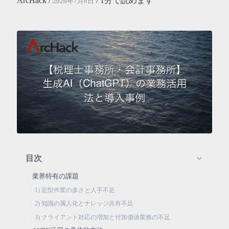
ArcHack /
/ 1分で読めます
2026年7月8日
目次
業界特有の課題
1) 定型作業の多さと人手不足
2) 知識の属人化とナレッジ共有不足
3) クライアント対応の増加と付加価値業務の不足