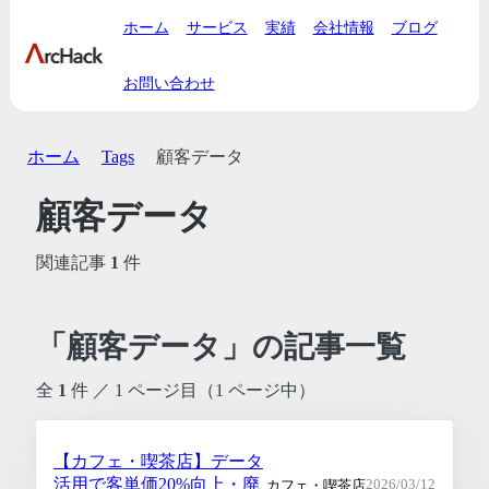
ホーム
サービス
実績
会社情報
ブログ
お問い合わせ
ホーム
Tags
顧客データ
顧客データ
関連記事
1
件
「顧客データ」の記事一覧
全
1
件 ／ 1 ページ目（1 ページ中）
【カフェ・喫茶店】データ
活用で客単価20%向上・廃
カフェ・喫茶店
2026/03/12