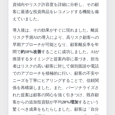
資傾向やリスク許容度を詳細に分析し、その顧
客に最適な投資商品をレコメンドする機能も備
えていました。
導入後は、その効果がすぐに現れました。離反
リスク予測AIの導入により、高リスク顧客への
早期アプローチが可能となり、顧客離反率を年
間で
約10%改善
することに成功しました。AIが
推奨するタイミングと提案内容に基づき、担当
者はリスクの高い顧客に対して個別面談や電話
でのアプローチを積極的に行い、顧客の不安や
ニーズを丁寧にヒアリングすることで、信頼関
係を再構築しました。また、パーソナライズさ
れた提案は顧客の関心を強く引きつけ、既存顧
客からの追加投資額が平均
20%増加
するという
驚くべき成果をもたらしました。顧客は「自分