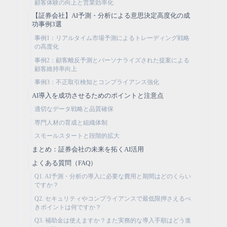
顧客体験の向上と営業効率化
【証券会社】AI予測・分析による意思決定高度化の成
功事例3選
事例1：リアルタイム市場予測によるトレーディング戦略
の高度化
事例2：顧客離反予測とパーソナライズされた提案による
顧客維持率向上
事例3：不正取引検知とコンプライアンス強化
AI導入を成功させるためのポイントと注意点
適切なデータ戦略と品質確保
専門人材の育成と組織体制
スモールスタートと段階的拡大
まとめ：証券会社の未来を拓くAI活用
よくある質問（FAQ）
Q1. AI予測・分析の導入に必要な費用と期間はどのくらい
ですか？
Q2. セキュリティやコンプライアンスで最低限押さえるべ
きポイントは何ですか？
Q3. 補助金は使えますか？また実務的な導入手順はどう進