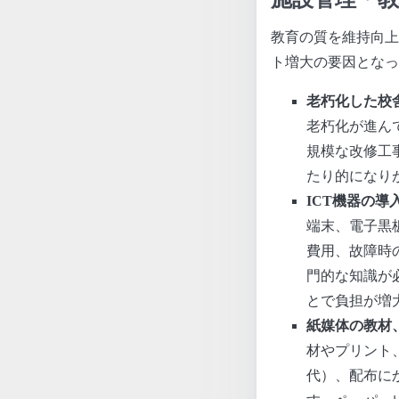
教育の質を維持向上
ト増大の要因となっ
老朽化した校
老朽化が進ん
規模な改修工
たり的になり
ICT機器の
端末、電子黒
費用、故障時
門的な知識が
とで負担が増
紙媒体の教材
材やプリント
代）、配布に