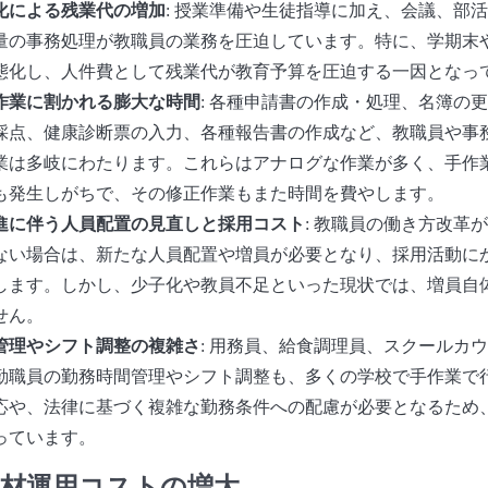
化による残業代の増加
: 授業準備や生徒指導に加え、会議、部
量の事務処理が教職員の業務を圧迫しています。特に、学期末
態化し、人件費として残業代が教育予算を圧迫する一因となっ
作業に割かれる膨大な時間
: 各種申請書の作成・処理、名簿の
採点、健康診断票の入力、各種報告書の作成など、教職員や事
業は多岐にわたります。これらはアナログな作業が多く、手作
も発生しがちで、その修正作業もまた時間を費やします。
進に伴う人員配置の見直しと採用コスト
: 教職員の働き方改革
ない場合は、新たな人員配置や増員が必要となり、採用活動に
します。しかし、少子化や教員不足といった現状では、増員自
せん。
管理やシフト調整の複雑さ
: 用務員、給食調理員、スクールカ
勤職員の勤務時間管理やシフト調整も、多くの学校で手作業で
応や、法律に基づく複雑な勤務条件への配慮が必要となるため
っています。
教材運用コストの増大