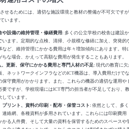
させるためには、適切な施設環境と教材の整備が不可欠ですが
ています。
舎や設備の維持管理・修繕費用
: 多くの公立学校の校舎は建設
でいます。定期的な点検、清掃、小規模な修繕に加え、突発的
事など、維持管理にかかる費用は年々増加傾向にあります。特
がちな場合、かえって高額な費用が発生することもあります。
導入、更新、保守にかかる費用と専門人材の不足
: 現代の教育に
板、ネットワークインフラなどのICT機器は、導入費用だけで
の保守費用がかかります。また、これらの機器の適切な運用や
必要ですが、学校現場にはICT専門の担当者が不足しており、
大しています。
、プリント、資料の印刷・配布・保管コスト
: 依然として、多
、連絡網、各種資料が多用されています。これらには印刷費用
かかる人件費、そして大量の資料を保管するためのスペースや