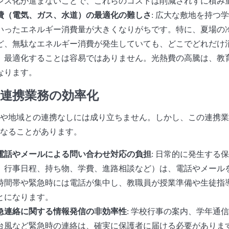
レス化が進まないことで、これらのコストは削減されずに積み
費（電気、ガス、水道）の最適化の難しさ
: 広大な敷地を持つ
いったエネルギー消費量が大きくなりがちです。特に、夏場の
ど、無駄なエネルギー消費が発生していても、どこでどれだけ
、最適化することは容易ではありません。光熱費の高騰は、教
なります。
域連携業務の効率化
や地域との連携なしには成り立ちません。しかし、この連携業
なることがあります。
電話やメールによる問い合わせ対応の負担
: 日常的に発生する
、行事日程、持ち物、学費、進路相談など）は、電話やメール
時間帯や緊急時には電話が集中し、教職員が授業準備や生徒指
とになります。
急連絡に関する情報発信の非効率性
: 学校行事の案内、学年通信
台風など緊急時の連絡は、確実に保護者に届ける必要がありま