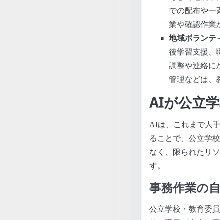
での配布や一
業や確認作業
地域ボランテ
後学習支援、
調整や連絡に
管理などは、
AIが公立
AIは、これまで人
ることで、公立学校
なく、限られたリソ
す。
事務作業の
公立学校・教育委員