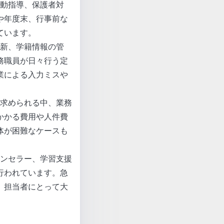
活動指導、保護者対
や年度末、行事前な
ています。
更新、学籍情報の管
務職員が日々行う定
業による入力ミスや
が求められる中、業務
かかる費用や人件費
体が困難なケースも
ウンセラー、学習支援
行われています。急
、担当者にとって大