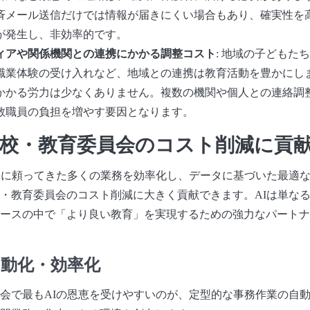
斉メール送信だけでは情報が届きにくい場合もあり、確実性を
が発生し、非効率的です。
ィアや関係機関との連携にかかる調整コスト
: 地域の子どもた
職業体験の受け入れなど、地域との連携は教育活動を豊かにし
かかる労力は少なくありません。複数の機関や個人との連絡調
教職員の負担を増やす要因となります。
学校・教育委員会のコスト削減に貢
手に頼ってきた多くの業務を効率化し、データに基づいた最適
・教育委員会のコスト削減に大きく貢献できます。AIは単な
ースの中で「より良い教育」を実現するための強力なパートナ
自動化・効率化
会で最もAIの恩恵を受けやすいのが、定型的な事務作業の自