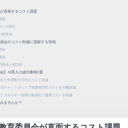
会が直面するコスト課題
課題
ストの増大
の効率化
委員会のコスト削減に貢献する領域
率化
適化
円滑化と省力化
会】AI導入の成功事例3選
動化で年間数千万円のコスト削減
応AIチャットボットで保護者対応コストを大幅削減
策とエネルギー管理の最適化で運用コストを削減
てみませんか？
教育委員会が直面するコスト課題