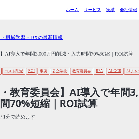
ホーム
サービス
実績
会社情報
AI・機械学習・DXの最新情報
AI導入で年間3,000万円削減・入力時間70%短縮｜ROI試算
ROI
RPA
AI-OCR
コスト削減
事例
公立学校
教育委員会
AIチ
・教育委員会】AI導入で年間3,
間70%短縮｜ROI試算
/ 1分で読めます