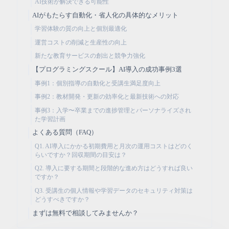
AI技術が解決できる可能性
AIがもたらす自動化・省人化の具体的なメリット
学習体験の質の向上と個別最適化
運営コストの削減と生産性の向上
新たな教育サービスの創出と競争力強化
【プログラミングスクール】AI導入の成功事例3選
事例1：個別指導の自動化と受講生満足度向上
事例2：教材開発・更新の効率化と最新技術への対応
事例3：入学〜卒業までの進捗管理とパーソナライズされ
た学習計画
よくある質問（FAQ）
Q1. AI導入にかかる初期費用と月次の運用コストはどのく
らいですか？回収期間の目安は？
Q2. 導入に要する期間と段階的な進め方はどうすれば良い
ですか？
Q3. 受講生の個人情報や学習データのセキュリティ対策は
どうすべきですか？
まずは無料で相談してみませんか？