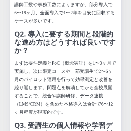
講師工数や事務工数によりますが、部分導入で
6〜18ヶ月、全面導入で1〜2年を目安に回収する
ケースが多いです。
Q2. 導入に要する期間と段階的
な進め方はどうすれば良いです
か？
まずは要件定義とPoC（概念実証）を1〜3ヶ月で
実施し、次に限定コースや一部受講生で2〜6ヶ
月のパイロット運用を行って効果測定と改善を
繰り返します。問題点を解消してから全校展開
することで、統合や講師研修、データ連携
（LMS/CRM）を含めた本格導入は合計で6〜12
ヶ月程度が現実的です。
Q3. 受講生の個人情報や学習デ