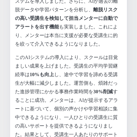
ステムを導入しました。さらに、AIが過去の離
脱データや学習パターンを分析し、
離脱リスク
の高い受講生を検知して担当メンターに自動で
アラートを出す機能
も実装しました。これによ
り、メンターは本当に支援が必要な受講生に的
を絞って介入できるようになりました。
このAIシステムの導入により、スクールは目覚
ましい成果を上げました。受講生の平均学習継
続率は
10%も向上
し、途中で学習を諦める受講
生が大幅に減少しました。運営側も、煩雑だっ
た進捗管理にかかる事務作業時間を
30%削減
す
ることに成功。メンターは、AIが提示するアラ
ートに基づいて、個別の声かけや学習相談に集
中できるようになり、一人ひとりの受講生に質
の高いサポートを提供できるようになりまし
た。結果として、受講生一人あたりのサポート