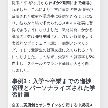
従来の平均2ヶ月から
わずか2週間にまで短縮
さ
れました。これにより、常に最新の技術情報が
反映された教材を受講生に提供できるようにな
り、彼らが市場で求められるスキルを確実に習
得できるようになりました。教材開発にかかる
講師の工数は
40%削減
され、浮いた時間をより
実践的なプロジェクト設計、個別メンタリン
グ、そして受講生の就職支援に充てられるよう
になりました。この結果、受講生の就職率も
5%
向上
し、スクールのブランド価値が大きく向上
しました。
事例3：入学〜卒業までの進捗
管理とパーソナライズされた学
習計画
全国に
実店舗とオンラインを併用する中規模ス