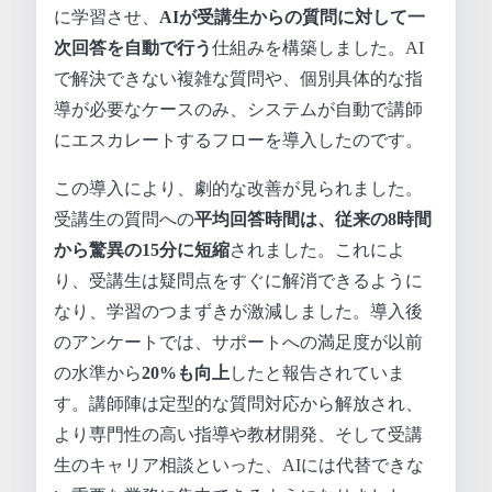
に学習させ、
AIが受講生からの質問に対して一
次回答を自動で行う
仕組みを構築しました。AI
で解決できない複雑な質問や、個別具体的な指
導が必要なケースのみ、システムが自動で講師
にエスカレートするフローを導入したのです。
この導入により、劇的な改善が見られました。
受講生の質問への
平均回答時間は、従来の8時間
から驚異の15分に短縮
されました。これによ
り、受講生は疑問点をすぐに解消できるように
なり、学習のつまずきが激減しました。導入後
のアンケートでは、サポートへの満足度が以前
の水準から
20%も向上
したと報告されていま
す。講師陣は定型的な質問対応から解放され、
より専門性の高い指導や教材開発、そして受講
生のキャリア相談といった、AIには代替できな