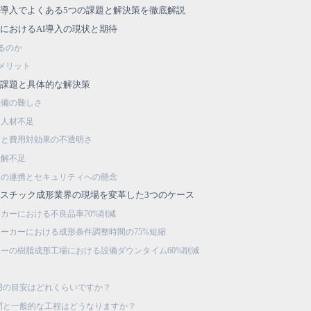
I導入でよくある5つの課題と解決策を徹底解説
におけるAI導入の現状と期待
るのか
メリット
な課題と具体的な解決策
整備の難しさ
つ人材不足
資と費用対効果の不透明さ
理解不足
との連携とセキュリティへの懸念
ラスチック成形業界の現場を変革した3つのケース
カーにおける不良品率70%削減
メーカーにおける成形条件調整時間の75%短縮
カーの樹脂成形工場における設備ダウンタイム60%削減
る費用の目安はどれくらいですか？
る期間と一般的な工程はどうなりますか？