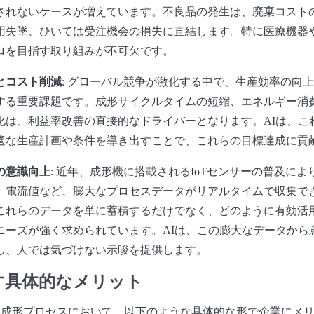
されないケースが増えています。不良品の発生は、廃棄コスト
用失墜、ひいては受注機会の損失に直結します。特に医療機器
ロを目指す取り組みが不可欠です。
とコスト削減
: グローバル競争が激化する中で、生産効率の向
する重要課題です。成形サイクルタイムの短縮、エネルギー消
化は、利益率改善の直接的なドライバーとなります。AIは、こ
適な生産計画や条件を導き出すことで、これらの目標達成に貢
の意識向上
: 近年、成形機に搭載されるIoTセンサーの普及に
、電流値など、膨大なプロセスデータがリアルタイムで収集で
これらのデータを単に蓄積するだけでなく、どのように有効活
ニーズが強く求められています。AIは、この膨大なデータから
し、人では気づけない示唆を提供します。
す具体的なメリット
ク成形プロセスにおいて、以下のような具体的な形で企業にメ