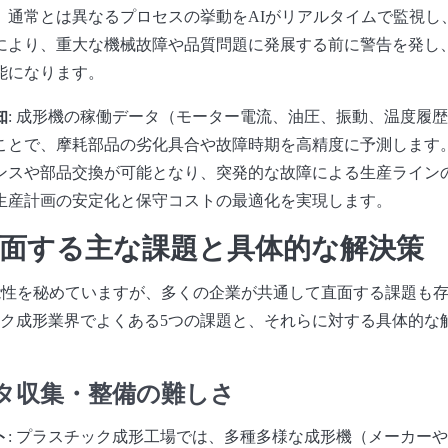
、通常とは異なるプロセスの挙動をAIがリアルタイムで監視し
により、重大な機械故障や品質問題に発展する前に警告を発し
能になります。
知
: 成形機の稼働データ（モーター電流、油圧、振動、温度履歴
ことで、摩耗部品の劣化具合や故障時期を高精度に予測します
ンスや部品交換が可能となり、突発的な故障による生産ライン
生産計画の安定化と保守コストの最適化を実現します。
直面する主な課題と具体的な解決策
能性を秘めていますが、多くの企業が共通して直面する課題も
ク成形業界でよくある5つの課題と、それらに対する具体的な
タ収集・整備の難しさ
ト
: プラスチック成形工場では、多種多様な成形機（メーカー