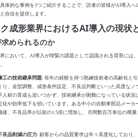
具体的な事例を3つご紹介することで、読者の皆様がAI導入へ
と自信を提供します。
ク成形業界におけるAI導入の現状
が求められるのか
界において、AI導入が喫緊の課題として認識される背景には
。
練工の技術継承問題
: 長年の経験を持つ熟練技術者の高齢化と
より、金型調整、成形条件設定、不良品判断といった高度なノ
手人材の育成も追いつかず、技術継承が困難になっている状況
定化や効率低下を招いています。ある中小の自動車部品メーカ
職後、不良品率が以前の1.5倍に増加し、月間数百万単位の廃
不良品削減の圧力
: 顧客からの品質要求は年々高度化しており