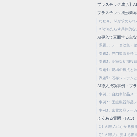
プラスチック成形】A
プラスチック成形業界
なぜ今、AIが求められ
AIがもたらす具体的な
AI導入で直面する主
課題1：データ収集・
課題2：専門知識を持
課題3：高額な初期投
課題4：現場の抵抗と
課題5：既存システム
AI導入成功事例：プ
事例1：自動車部品メー
事例2：医療機器部品
事例3：家電製品メー
よくある質問（FAQ）
Q1. AI導入にかか
Q2. AI導入に要す