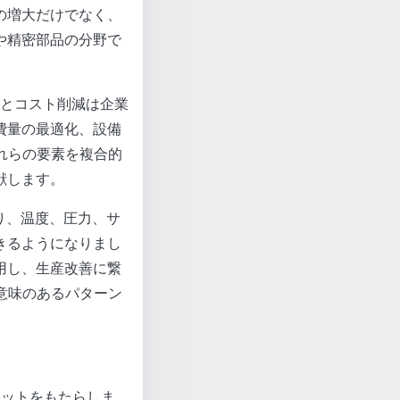
の増大だけでなく、
や精密部品の分野で
上とコスト削減は企業
費量の最適化、設備
れらの要素を複合的
献します。
より、温度、圧力、サ
きるようになりまし
用し、生産改善に繋
意味のあるパターン
リットをもたらしま