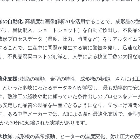
知の自動化
: 高精度な画像解析AIを活用することで、成形品の
バリ、異物混入、ショートショット）を自動で検出し、不良品
成形プロセスデータ（温度、圧力、時間など）をリアルタイム
することで、生産中に問題が発生する前に警告を発し、迅速な
り、不良品廃棄コストの削減と、人手による検査工数の大幅な
適化支援
: 樹脂の種類、金型の特性、成形機の状態、さらには
）といった多岐にわたるデータをAIが学習し、最も効率的で安
す。熟練工の経験や勘に頼っていた条件出しのプロセスをデー
も安定した品質の製品を生産できるようになり、立ち上げ時間
す。ある中堅メーカーでは、AIによる条件最適化支援で、金型
間から30分に短縮された実績があります。
常検知
: 成形機の異常振動、ヒーターの温度変化、射出圧力の