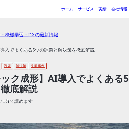
ホーム
サービス
実績
会社情報
AI・機械学習・DXの最新情報
I導入でよくある5つの課題と解決策を徹底解説
課題
解決策
失敗事例
ック成形】AI導入でよくある
を徹底解説
/ 1分で読めます