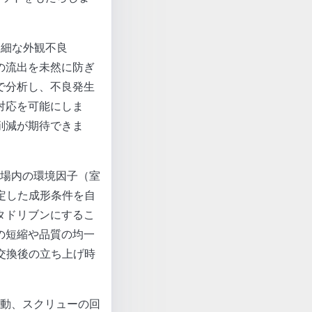
微細な外観不良
の流出を未然に防ぎ
で分析し、不良発生
対応を可能にしま
削減が期待できま
工場内の環境因子（室
定した成形条件を自
タドリブンにするこ
の短縮や品質の均一
交換後の立ち上げ時
変動、スクリューの回