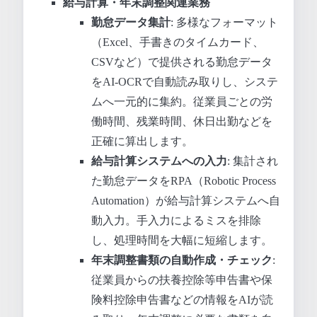
給与計算・年末調整関連業務
勤怠データ集計
: 多様なフォーマット
（Excel、手書きのタイムカード、
CSVなど）で提供される勤怠データ
をAI-OCRで自動読み取りし、システ
ムへ一元的に集約。従業員ごとの労
働時間、残業時間、休日出勤などを
正確に算出します。
給与計算システムへの入力
: 集計され
た勤怠データをRPA（Robotic Process
Automation）が給与計算システムへ自
動入力。手入力によるミスを排除
し、処理時間を大幅に短縮します。
年末調整書類の自動作成・チェック
:
従業員からの扶養控除等申告書や保
険料控除申告書などの情報をAIが読