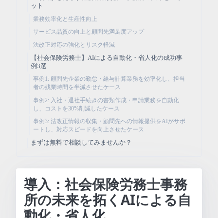
ット
業務効率化と生産性向上
サービス品質の向上と顧問先満足度アップ
法改正対応の強化とリスク軽減
【社会保険労務士】AIによる自動化・省人化の成功事
例3選
事例1: 顧問先企業の勤怠・給与計算業務を効率化し、担当
者の残業時間を半減させたケース
事例2: 入社・退社手続きの書類作成・申請業務を自動化
し、コストを30%削減したケース
事例3: 法改正情報の収集・顧問先への情報提供をAIがサポ
ートし、対応スピードを向上させたケース
まずは無料で相談してみませんか？
導入：社会保険労務士事務
所の未来を拓くAIによる自
動化・省人化