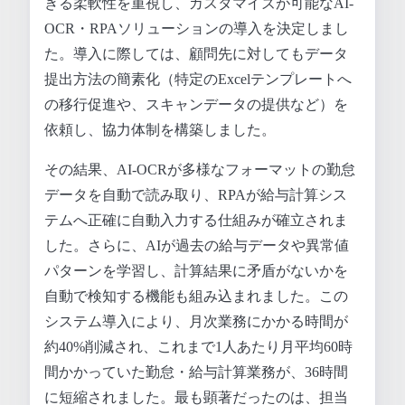
きる柔軟性を重視し、カスタマイズが可能なAI-
OCR・RPAソリューションの導入を決定しまし
た。導入に際しては、顧問先に対してもデータ
提出方法の簡素化（特定のExcelテンプレートへ
の移行促進や、スキャンデータの提供など）を
依頼し、協力体制を構築しました。
その結果、AI-OCRが多様なフォーマットの勤怠
データを自動で読み取り、RPAが給与計算シス
テムへ正確に自動入力する仕組みが確立されま
した。さらに、AIが過去の給与データや異常値
パターンを学習し、計算結果に矛盾がないかを
自動で検知する機能も組み込まれました。この
システム導入により、月次業務にかかる時間が
約40%削減され、これまで1人あたり月平均60時
間かかっていた勤怠・給与計算業務が、36時間
に短縮されました。最も顕著だったのは、担当