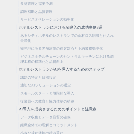
食材管理と需要予測
調理補助と品質管理
サービスオペレーションの効率化
ホテルレストランにおけるAI導入の成功事例3選
あるシティホテルのレストランでの食材ロス削減と仕入れ
最適化
観光地にある老舗旅館の顧客対応と予約業務効率化
ビジネスホテルチェーンのセントラルキッチンにおける調
理工程の標準化と品質向上
ホテルレストランがAIを導入するためのステップ
課題の特定と目標設定
適切なAIソリューションの選定
スモールスタートと段階的な導入
従業員への教育と協力体制の構築
AI導入を成功させるためのポイントと注意点
データ収集とデータ品質の確保
組織全体での理解とコミットメント
小さな成功体験の積み重ね