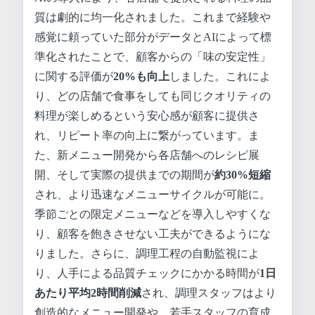
質は劇的に均一化されました。これまで経験や
感覚に頼っていた部分がデータとAIによって標
準化されたことで、顧客からの「味の安定性」
に関する評価が
20%も向上
しました。これによ
り、どの店舗で食事をしても同じクオリティの
料理が楽しめるという安心感が顧客に提供さ
れ、リピート率の向上に繋がっています。ま
た、新メニュー開発から各店舗へのレシピ展
開、そして実際の提供までの期間が
約30%短縮
され、より迅速なメニューサイクルが可能に。
季節ごとの限定メニューなどを導入しやすくな
り、顧客を飽きさせない工夫ができるようにな
りました。さらに、調理工程の自動監視によ
り、人手による品質チェックにかかる時間が
1日
あたり平均2時間削減
され、調理スタッフはより
創造的なメニュー開発や、若手スタッフの育成