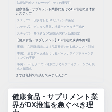
法規制強化とトレーサビリティの重要性
健康食品・サプリメント業界におけるDX推進の全体像
とステップ
ステップ1：現状分析とDXビジョンの策定
ステップ2：デジタル基盤の構築とデータ活用戦略
ステップ3：具体的なDX施策の実行と効果測定
【健康食品・サプリメント】DX推進の成功事例3選
事例1：AI画像認識による品質検査の自動化とコスト削減
事例2：顧客データ統合によるパーソナライズドマーケテ
ィングの実現
事例3：IoTとクラウド連携によるサプライチェーンの可視
化と最適化
まずは無料で相談してみませんか？
健康食品・サプリメント業
界がDX推進を急ぐべき理