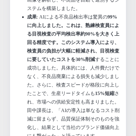
ステムを構築しました。
成果
: AIによる不良品検出率は驚異の
99%
に向上しました。これは、熟練検査員によ
る目視検査の平均検出率約90%を大きく上
回る精度です。このシステム導入により、
検査員の負担が大幅に軽減され、目視検査
に要していたコストを
30%削減
することに
成功しました。具体的には、人件費だけで
なく、不良品廃棄による損失も減少しまし
た。さらに、検査スピードが格段に向上し
たことで、生産リードタイムも
15%短縮
さ
れ、市場への供給安定性も高まりました。
田中課長は、「AIの導入は単なるコスト削
減に留まらず、品質保証体制そのものを強
化し、結果として当社のブランド価値向上
にも繋がった」と語っています。