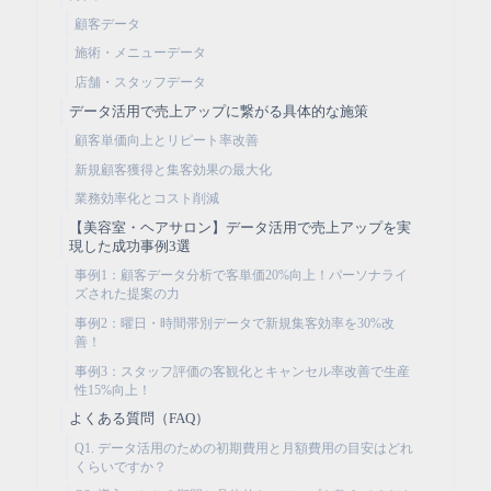
顧客データ
施術・メニューデータ
店舗・スタッフデータ
データ活用で売上アップに繋がる具体的な施策
顧客単価向上とリピート率改善
新規顧客獲得と集客効果の最大化
業務効率化とコスト削減
【美容室・ヘアサロン】データ活用で売上アップを実
現した成功事例3選
事例1：顧客データ分析で客単価20%向上！パーソナライ
ズされた提案の力
事例2：曜日・時間帯別データで新規集客効率を30%改
善！
事例3：スタッフ評価の客観化とキャンセル率改善で生産
性15%向上！
よくある質問（FAQ）
Q1. データ活用のための初期費用と月額費用の目安はどれ
くらいですか？