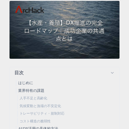
目次
はじめに
業界特有の課題
人手不足と高齢化
気候変動と漁場の不安定化
トレーサビリティ・規制対応
コスト構造の脆弱性
AI/DX活用の具体的方法