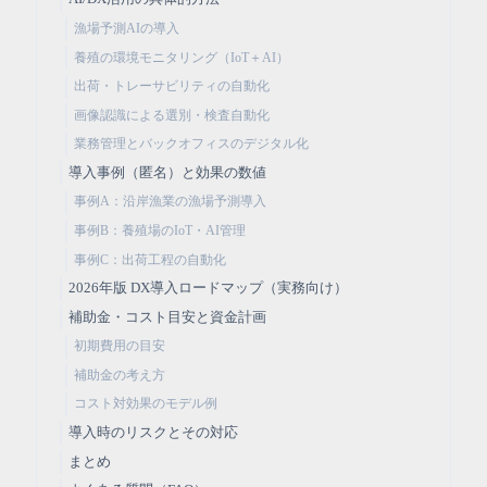
漁場予測AIの導入
養殖の環境モニタリング（IoT＋AI）
出荷・トレーサビリティの自動化
画像認識による選別・検査自動化
業務管理とバックオフィスのデジタル化
導入事例（匿名）と効果の数値
事例A：沿岸漁業の漁場予測導入
事例B：養殖場のIoT・AI管理
事例C：出荷工程の自動化
2026年版 DX導入ロードマップ（実務向け）
補助金・コスト目安と資金計画
初期費用の目安
補助金の考え方
コスト対効果のモデル例
導入時のリスクとその対応
まとめ