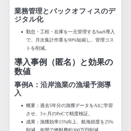
業務管理とバックオフィスのデ
ジタル化
勤怠・工程・在庫を一元管理するSaaS導入
で、月次集計作業を90%短縮し、管理コス
トを削減。
導入事例（匿名）と効果の
数値
事例A：沿岸漁業の漁場予測導
入
概要：過去5年分の漁獲データをAIに学習
させ、3ヶ月のPoCで精度検証。
成果：漁獲効率15%向上、航海頻度を25%
削減、年間で燃料費約360万円削減。