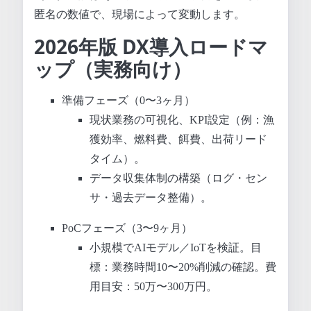
匿名の数値で、現場によって変動します。
2026年版 DX導入ロードマ
ップ（実務向け）
準備フェーズ（0〜3ヶ月）
現状業務の可視化、KPI設定（例：漁
獲効率、燃料費、餌費、出荷リード
タイム）。
データ収集体制の構築（ログ・セン
サ・過去データ整備）。
PoCフェーズ（3〜9ヶ月）
小規模でAIモデル／IoTを検証。目
標：業務時間10〜20%削減の確認。費
用目安：50万〜300万円。