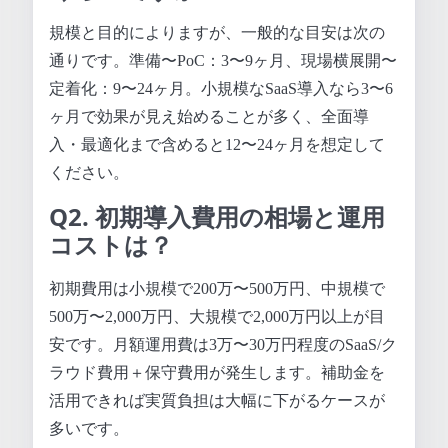
規模と目的によりますが、一般的な目安は次の
通りです。準備〜PoC：3〜9ヶ月、現場横展開〜
定着化：9〜24ヶ月。小規模なSaaS導入なら3〜6
ヶ月で効果が見え始めることが多く、全面導
入・最適化まで含めると12〜24ヶ月を想定して
ください。
Q2. 初期導入費用の相場と運用
コストは？
初期費用は小規模で200万〜500万円、中規模で
500万〜2,000万円、大規模で2,000万円以上が目
安です。月額運用費は3万〜30万円程度のSaaS/ク
ラウド費用＋保守費用が発生します。補助金を
活用できれば実質負担は大幅に下がるケースが
多いです。