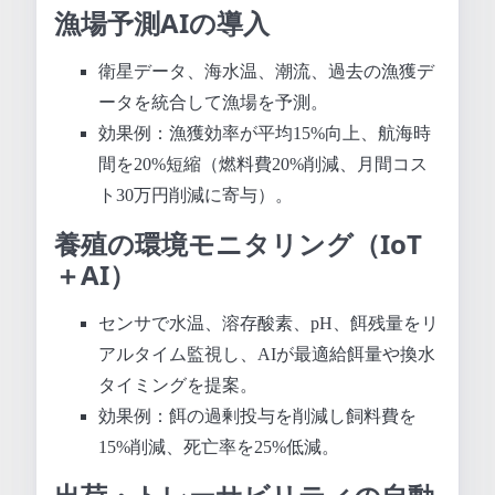
漁場予測AIの導入
衛星データ、海水温、潮流、過去の漁獲デ
ータを統合して漁場を予測。
効果例：漁獲効率が平均15%向上、航海時
間を20%短縮（燃料費20%削減、月間コス
ト30万円削減に寄与）。
養殖の環境モニタリング（IoT
＋AI）
センサで水温、溶存酸素、pH、餌残量をリ
アルタイム監視し、AIが最適給餌量や換水
タイミングを提案。
効果例：餌の過剰投与を削減し飼料費を
15%削減、死亡率を25%低減。