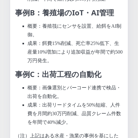
事例B：養殖場のIoT・AI管理
概要：養殖筏にセンサを設置、給餌をAI制
御。
成果：餌費15%削減、死亡率25%低下、生
産量10%増加により追加収益が年間で約500
万円発生。
事例C：出荷工程の自動化
概要：画像選別とバーコード連携で検品・
出荷を自動化。
成果：出荷リードタイムを50%短縮、人件
費を月間約30万円削減、品質クレーム件数
を年間で40%減少。
（注）上記はある水産・漁業の事例を基にした