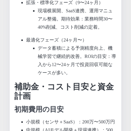
拡張・標準化フェーズ（9〜24ヶ月）
現場横展開、SaaS連携、運用マニュ
アル整備。期待効果：業務時間30〜
40%削減、コスト削減の定着。
最適化フェーズ（24ヶ月〜）
データ蓄積による予測精度向上、機
械学習で継続的改善。ROIの目安：導
入から12〜24ヶ月で投資回収可能な
ケースが多い。
補助金・コスト目安と資金
計画
初期費用の目安
小規模（センサ＋SaaS）：200万〜500万円
中規模（AIモデル開発＋現場連携）：500