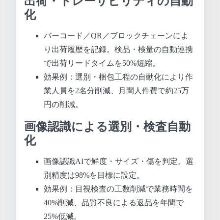
出荷・トレーサビリティの自動
化
バーコード／QR／ブロックチェーンによ
り出荷履歴を記録。検品・検量の自動連携
で出荷リードタイムを50%短縮。
効果例：選別・梱包工程の自動化により作
業人員を2名分削減、月間人件費で約25万
円の削減。
画像認識による選別・検査自動
化
画像認識AIで鮮度・サイズ・傷を判定。選
別精度は98%を目標に設定。
効果例：目視検査の工数削減で業務時間を
40%削減、品質不良による返品を年間で
25%低減。