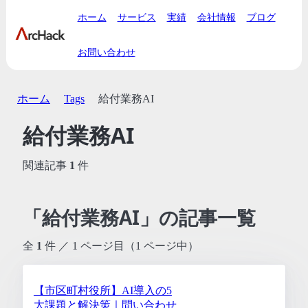
ホーム
サービス
実績
会社情報
ブログ
お問い合わせ
ホーム
Tags
給付業務AI
給付業務AI
関連記事
1
件
「給付業務AI」の記事一覧
全
1
件 ／ 1 ページ目（1 ページ中）
【市区町村役所】AI導入の5
大課題と解決策｜問い合わせ