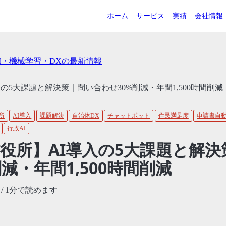
ホーム
サービス
実績
会社情報
AI・機械学習・DXの最新情報
の5大課題と解決策｜問い合わせ30%削減・年間1,500時間削減
所
AI導入
課題解決
自治体DX
チャットボット
住民満足度
申請書自
行政AI
役所】AI導入の5大課題と解決
減・年間1,500時間削減
/ 1分で読めます