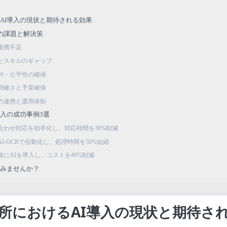
AI導入の現状と期待される効果
つの課題と解決策
と連携不足
足とスキルのギャップ
理的・公平性の確保
不明確さと予算確保
との連携と運用体制
導入の成功事例3選
い合わせ対応を効率化し、対応時間を30%削減
AI-OCRで自動化し、処理時間を50%短縮
検にAIを導入し、コストを40%削減
てみませんか？
所におけるAI導入の現状と期待さ