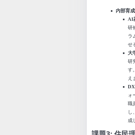
内部育成
A
研
ラ
せ
大
研
す
え
D
ォ
職
し
成
課題3: 住