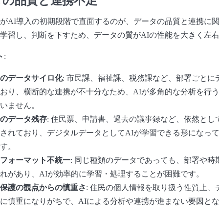
がAI導入の初期段階で直面するのが、データの品質と連携に関
学習し、判断を下すため、データの質がAIの性能を大きく左
ト
:
のデータサイロ化
: 市民課、福祉課、税務課など、部署ごとに
おり、横断的な連携が不十分なため、AIが多角的な分析を行
いません。
のデータ残存
: 住民票、申請書、過去の議事録など、依然とし
されており、デジタルデータとしてAIが学習できる形になっ
す。
フォーマット不統一
: 同じ種類のデータであっても、部署や時
れがあり、AIが効率的に学習・処理することが困難です。
保護の観点からの慎重さ
: 住民の個人情報を取り扱う性質上、
に慎重になりがちで、AIによる分析や連携が進まない要因と