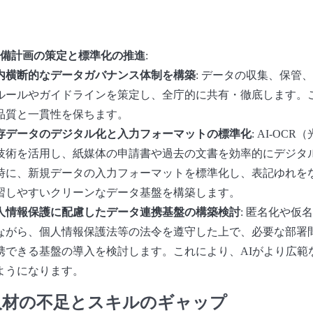
備計画の策定と標準化の推進
:
内横断的なデータガバナンス体制を構築
: データの収集、保管
ルールやガイドラインを策定し、全庁的に共有・徹底します。
品質と一貫性を保ちます。
存データのデジタル化と入力フォーマットの標準化
: AI-OC
技術を活用し、紙媒体の申請書や過去の文書を効率的にデジタ
時に、新規データの入力フォーマットを標準化し、表記ゆれをな
習しやすいクリーンなデータ基盤を構築します。
人情報保護に配慮したデータ連携基盤の構築検討
: 匿名化や仮
ながら、個人情報保護法等の法令を遵守した上で、必要な部署
携できる基盤の導入を検討します。これにより、AIがより広範
ようになります。
門人材の不足とスキルのギャップ