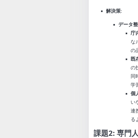
解決策
:
データ整
庁
な
の
既
の
同
学
個
い
連
る
課題2: 専