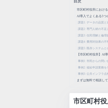
目次
市区町村役所における
AI導入でよくある5
課題1: データの品質
課題2: 専門人材の不
課題3: 住民理解と倫
課題4: 費用対効果の
課題5: 既存システム
【市区町村役所】AI
事例1: 市民からの問
事例2: 福祉申請業務を
事例3: 公共インフラ点
まずは無料で相談し
市区町村役