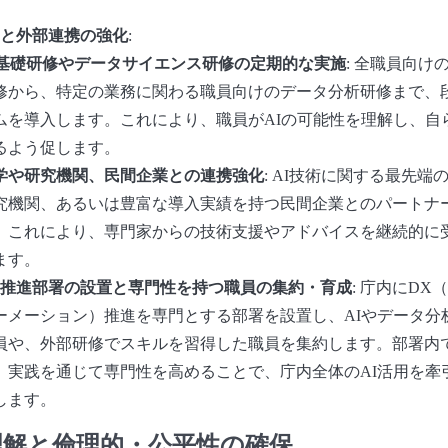
と外部連携の強化
:
I基礎研修やデータサイエンス研修の定期的な実施
: 全職員向け
修から、特定の業務に関わる職員向けのデータ分析研修まで、
ムを導入します。これにより、職員がAIの可能性を理解し、自
るよう促します。
学や研究機関、民間企業との連携強化
: AI技術に関する最先
究機関、あるいは豊富な導入実績を持つ民間企業とのパートナ
。これにより、専門家からの技術支援やアドバイスを継続的に
ます。
X推進部署の設置と専門性を持つ職員の集約・育成
: 庁内にD
ーメーション）推進を専門とする部署を設置し、AIやデータ分
員や、外部研修でスキルを習得した職員を集約します。部署内
、実践を通じて専門性を高めることで、庁内全体のAI活用を牽
します。
民理解と倫理的・公平性の確保