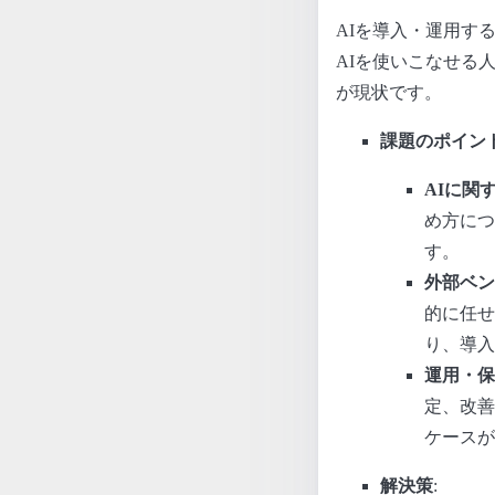
AIを導入・運用す
AIを使いこなせる
が現状です。
課題のポイン
AIに関
め方につ
す。
外部ベン
的に任せ
り、導入
運用・保
定、改善
ケースが
解決策
: