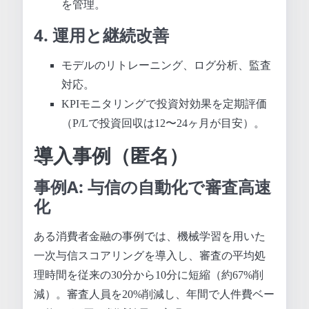
を管理。
4. 運用と継続改善
モデルのリトレーニング、ログ分析、監査
対応。
KPIモニタリングで投資対効果を定期評価
（P/Lで投資回収は12〜24ヶ月が目安）。
導入事例（匿名）
事例A: 与信の自動化で審査高速
化
ある消費者金融の事例では、機械学習を用いた
一次与信スコアリングを導入し、審査の平均処
理時間を従来の30分から10分に短縮（約67%削
減）。審査人員を20%削減し、年間で人件費ベー