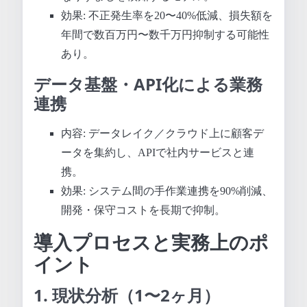
効果: 不正発生率を20〜40%低減、損失額を
年間で数百万円〜数千万円抑制する可能性
あり。
データ基盤・API化による業務
連携
内容: データレイク／クラウド上に顧客デ
ータを集約し、APIで社内サービスと連
携。
効果: システム間の手作業連携を90%削減、
開発・保守コストを長期で抑制。
導入プロセスと実務上のポ
イント
1. 現状分析（1〜2ヶ月）