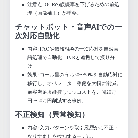
注意点: OCRの誤読率を下げるための前処
理（画像補正）が重要。
チャットボット・音声AIでの一
次対応自動化
内容: FAQや債務相談の一次応対を自然言
語処理で自動化。IVRと連携して振り分
け。
効果: コール量のうち30〜50%を自動応対に
移行し、オペレーター稼働を大幅に削減。
顧客満足度維持しつつコストを月間20万
円〜50万円削減する事例。
不正検知（異常検知）
内容: 入力パターンや取引履歴から不正・
なりすましを検知するモデル。