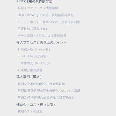
AI/DX活用の具体的方法
与信スコアリング（機械学習）
OCR＋RPAによる申込・書類処理自動化
チャットボット・音声AIでの一次対応自動化
不正検知（異常検知）
データ基盤・API化による業務連携
導入プロセスと実務上のポイント
1. 現状分析（1〜2ヶ月）
2. PoC（3ヶ月が目安）
3. 本番導入（6〜12ヶ月）
4. 運用と継続改善
導入事例（匿名）
事例A: 与信の自動化で審査高速化
事例B: 書類処理の完全自動化で入力ミス激減
事例C: 債権管理のAI最適化で回収率向上
補助金・コスト感（目安）
初期コストの目安