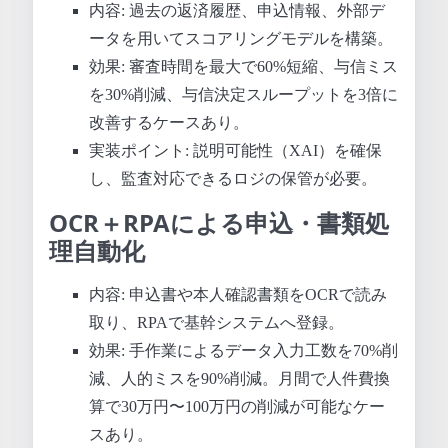
内容: 過去の返済履歴、申込情報、外部デ
ータを用いてスコアリングモデルを構築。
効果: 審査時間を最大で60%短縮、与信ミス
を30%削減、与信決定スループットを3倍に
改善するケースあり。
実装ポイント: 説明可能性（XAI）を確保
し、監査対応できるロジの保管が必要。
OCR＋RPAによる申込・書類処
理自動化
内容: 申込書や本人確認書類をOCRで読み
取り、RPAで基幹システムへ登録。
効果: 手作業によるデータ入力工数を70%削
減、人的ミスを90%削減。月間で人件費換
算で30万円〜100万円の削減が可能なケー
スあり。