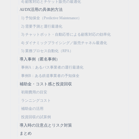
4) 顧客対応とチケット販売の最適化
AI/DX活用の具体的方法
1) 予知保全（Predictive Maintenance）
2) 需要予測と運行最適化
3) チャットボット・自動応答による顧客対応の効率化
4) ダイナミックプライシング／販売チャネル最適化
5) 業務プロセス自動化（RPA）
導入事例（匿名事例）
事例A：あるバス事業者の運行最適化
事例B：ある鉄道事業者の予知保全
補助金・コスト感と投資回収
初期費用の目安
ランニングコスト
補助金の活用
投資回収の試算例
導入時の注意点とリスク対策
まとめ