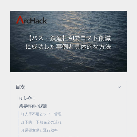
目次
はじめに
業界特有の課題
1) 人手不足とシフト管理
2) 予防・予知保全の遅れ
3) 需要変動と運行効率