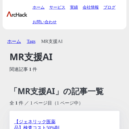
ホーム
サービス
実績
会社情報
ブログ
お問い合わせ
ホーム
Tags
MR支援AI
MR支援AI
関連記事
1
件
「MR支援AI」の記事一覧
全
1
件 ／ 1 ページ目（1 ページ中）
【ジェネリック医薬
品】検査コスト50%削