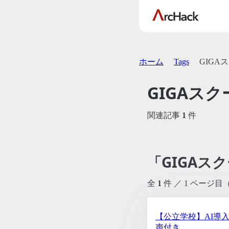
ホーム
Tags
GIGA
GIGAスク
関連記事
1
件
「GIGAス
全
1
件 ／ 1 ページ目
【公立学校】AI導
声付き