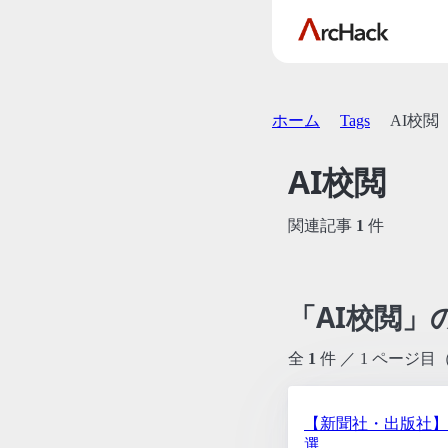
ホーム
Tags
AI校閲
AI校閲
関連記事
1
件
「AI校閲」
全
1
件 ／ 1 ページ目
【新聞社・出版社】
選