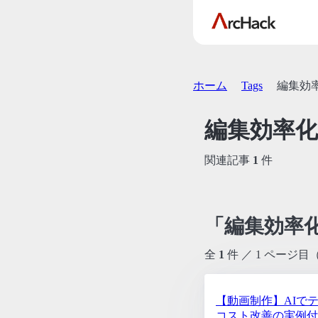
ホーム
Tags
編集効
編集効率化
関連記事
1
件
「編集効率
全
1
件 ／ 1 ページ目
【動画制作】AIでテ
コスト改善の実例付