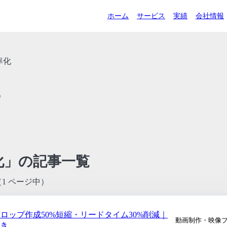
ホーム
サービス
実績
会社情報
率化
化」の記事一覧
（1 ページ中）
ロップ作成50%短縮・リードタイム30%削減｜
動画制作・映像
き