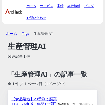
ホーム
サービス
実績
会社情報
ブログ
お問い合わせ
ホーム
Tags
生産管理AI
生産管理AI
関連記事
1
件
「生産管理AI」の記事一覧
全
1
件 ／ 1 ページ目（1 ページ中）
【食品製造】AI予測で廃棄
ロス15%削減・年間1.5億円
食品製造・加工
2026/03/12