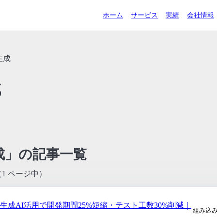
ホーム
サービス
実績
会社情報
生成
成
成」の記事一覧
（1 ページ中）
生成AI活用で開発期間25%短縮・テスト工数30%削減｜
組み込