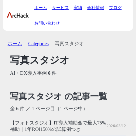
ホーム
サービス
実績
会社情報
ブログ
お問い合わせ
ホーム
Categories
写真スタジオ
写真スタジオ
AI・DX導入事例
6
件
写真スタジオ の記事一覧
全
6
件 ／ 1 ページ目（1 ページ中）
【フォトスタジオ】IT導入補助金で最大75%
2026/03/12
補助｜1年ROI150%の試算例つき