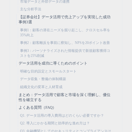
市場データと外部データの連携
主な分析手法
【証券会社】データ活用で売上アップを実現した成功
事例3選
事例1：顧客の潜在ニーズを掘り起こし、クロスセル率を
35%向上
事例2：顧客離反を事前に察知し、NPSを20ポイント改善
事例3：パーソナライズされた情報提供で新規顧客獲得コ
ストを25%削減
データ活用を成功に導くためのポイント
明確な目的設定とスモールスタート
データ収集・整備の体制構築
組織文化の変革と人材育成
まとめ：データ活用で顧客と市場を深く理解し、優位
性を確立する
よくある質問（FAQ）
Q1. データ活用の導入費用はどのくらい必要ですか？
Q2. 導入にかかる期間と効率的な進め方は？
Q3. 金融機関としてのセキュリティとコンプライアンスは