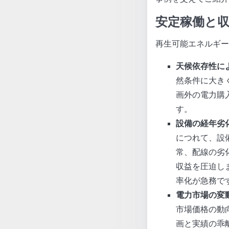
安定稼働と
再生可能エネルギー
天候依存性に
然条件に大き
画外の電力購
す。
設備の経年劣
につれて、設
常、配線の劣
収益を圧迫し
率化が急務で
電力市場の変
市場価格の動
画と実績の乖