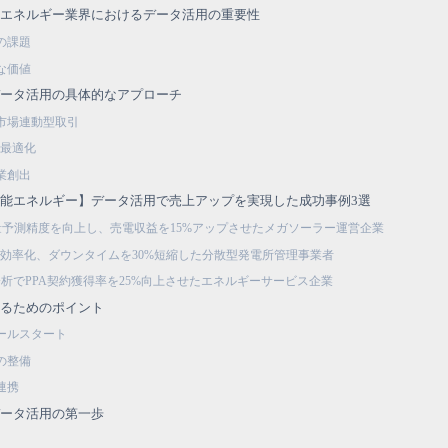
能エネルギー業界におけるデータ活用の重要性
の課題
な価値
データ活用の具体的なアプローチ
市場連動型取引
の最適化
業創出
能エネルギー】データ活用で売上アップを実現した成功事例3選
量予測精度を向上し、売電収益を15%アップさせたメガソーラー運営企業
O&M効率化、ダウンタイムを30%短縮した分散型発電所管理事業者
析でPPA契約獲得率を25%向上させたエネルギーサービス企業
せるためのポイント
ールスタート
の整備
連携
データ活用の第一歩