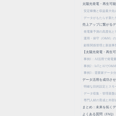
太陽光発電・再生可
安定稼働と収益最大化
データがもたらす新た
売上アップに繋がる
発電量予測の高度化と
運用・保守（O&M）
顧客関係管理と新規事
【太陽光発電・再生可
事例1：AI活用で発電
事例2：IoTとAIで
事例3：需要家データ分
データ活用を成功さ
明確な目的設定とスモ
データ収集・管理基盤
専門人材の育成と外部
まとめ：未来を拓く
よくある質問（FAQ）