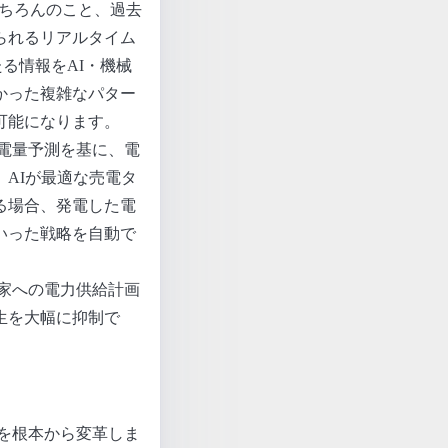
ちろんのこと、過去
られるリアルタイム
る情報をAI・機械
かった複雑なパター
可能になります。
電量予測を基に、電
AIが最適な売電タ
る場合、発電した電
いった戦略を自動で
家への電力供給計画
生を大幅に抑制で
を根本から変革しま