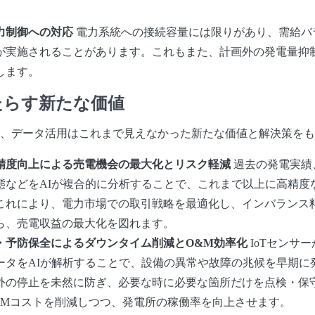
力制御への対応
電力系統への接続容量には限りがあり、需給バ
が実施されることがあります。これもまた、計画外の発電量抑
します。
たらす新たな価値
、データ活用はこれまで見えなかった新たな価値と解決策をも
精度向上による売電機会の最大化とリスク軽減
過去の発電実績
態などをAIが複合的に分析することで、これまで以上に高精度
これにより、電力市場での取引戦略を最適化し、インバランス
ら、売電収益の最大化を図れます。
・予防保全によるダウンタイム削減とO&M効率化
IoTセンサ
ータをAIが解析することで、設備の異常や故障の兆候を早期に
外の停止を未然に防ぎ、必要な時に必要な箇所だけを点検・保
&Mコストを削減しつつ、発電所の稼働率を向上させます。