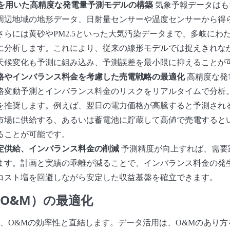
習を用いた高精度な発電量予測モデルの構築
気象予報データはも
周辺地域の地形データ、日射量センサーや温度センサーから得
さらには黄砂やPM2.5といった大気汚染データまで、多岐にわた
に分析します。これにより、従来の線形モデルでは捉えきれな
天候変化も予測に組み込み、予測誤差を最小限に抑えることが
格やインバランス料金を考慮した売電戦略の最適化
高精度な発
格変動予測とインバランス料金のリスクをリアルタイムで分析。
を推奨します。例えば、翌日の電力価格が高騰すると予測され
市場に供給する、あるいは蓄電池に貯蔵して高値で売電すると
ることが可能です。
定供給、インバランス料金の削減
予測精度が向上すれば、需要
ます。計画と実績の乖離が減ることで、インバランス料金の発
コスト増を回避しながら安定した収益基盤を確立できます。
O&M）の最適化
、O&Mの効率性と直結します。データ活用は、O&Mのあり方