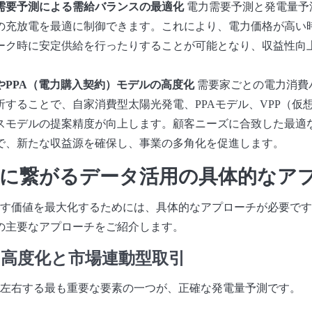
需要予測による需給バランスの最適化
電力需要予測と発電量予
の充放電を最適に制御できます。これにより、電力価格が高い
ーク時に安定供給を行ったりすることが可能となり、収益性向
やPPA（電力購入契約）モデルの高度化
需要家ごとの電力消費
析することで、自家消費型太陽光発電、PPAモデル、VPP（仮
スモデルの提案精度が向上します。顧客ニーズに合致した最適
で、新たな収益源を確保し、事業の多角化を促進します。
に繋がるデータ活用の具体的なア
す価値を最大化するためには、具体的なアプローチが必要です
の主要なアプローチをご紹介します。
の高度化と市場連動型取引
左右する最も重要な要素の一つが、正確な発電量予測です。