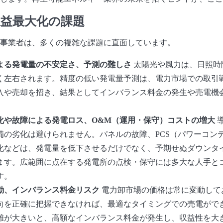
収益最大化の課題
事業者は、多くの複雑な課題に直面しています。
よる発電量の不安定さ、予測の難しさ
太陽光や風力は、日照時
く左右されます。精度の低い発電量予測は、電力市場での取引
入や売却を招き、結果としてインバランス料金の発生や売電機
化や故障による発電ロス、O&M（運用・保守）コストの増大
備の劣化は避けられません。パネルの故障、PCS（パワーコン
化などは、発電量を低下させるだけでなく、予期せぬダウンタ
ます。広範囲に点在する発電所の点検・保守には多大な人手と
す。
動、インバランス料金リスク
電力卸市場の価格は常に変動して
向を正確に把握できなければ、最適なタイミングでの売電がで
離が大きいと、高額なインバランス料金が発生し、収益性を大