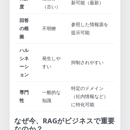
新可能（最新）
度
（古い）
回答
参照した情報源を
の根
不明瞭
提示可能
拠
ハル
シネ
発生しや
抑制されやすい
ーシ
すい
ョン
特定のドメイン
専門
一般的な
（社内情報など）
性
知識
に特化可能
なぜ今、RAGがビジネスで重要
なのか？