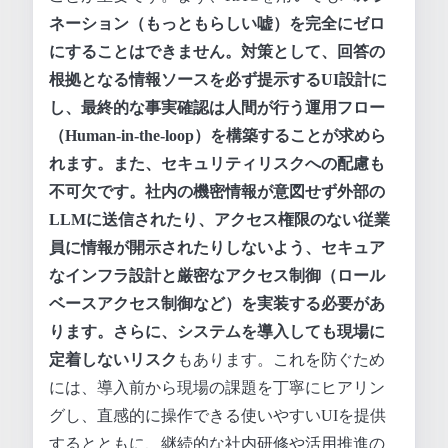
ネーション（もっともらしい嘘）
を完全にゼロ
にすることはできません。対策として、回答の
根拠となる情報ソースを必ず提示するUI設計に
し、最終的な事実確認は人間が行う運用フロー
（Human-in-the-loop）を構築することが求めら
れます。また、
セキュリティリスク
への配慮も
不可欠です。社内の機密情報が意図せず外部の
LLMに送信されたり、アクセス権限のない従業
員に情報が開示されたりしないよう、セキュア
なインフラ設計と厳密なアクセス制御（ロール
ベースアクセス制御など）を実装する必要があ
ります。さらに、システムを導入しても
現場に
定着しないリスク
もあります。これを防ぐため
には、導入前から現場の課題を丁寧にヒアリン
グし、直感的に操作できる使いやすいUIを提供
するとともに、継続的な社内研修や活用推進の