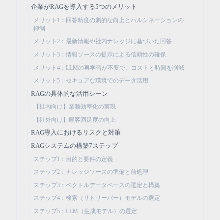
企業がRAGを導入する5つのメリット
メリット1：回答精度の劇的な向上とハルシネーションの
抑制
メリット2：最新情報や社内ナレッジに基づいた回答
メリット3：情報ソースの提示による信頼性の確保
メリット4：LLMの再学習が不要で、コストと時間を削減
メリット5：セキュアな環境でのデータ活用
RAGの具体的な活用シーン
【社内向け】業務効率化の実現
【社外向け】顧客満足度の向上
RAG導入におけるリスクと対策
RAGシステムの構築7ステップ
ステップ1：目的と要件の定義
ステップ2：ナレッジソースの準備と前処理
ステップ3：ベクトルデータベースの選定と構築
ステップ4：検索（リトリーバー）モデルの選定
ステップ5：LLM（生成モデル）の選定