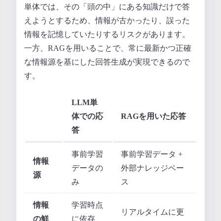
単体では、その「頭の中」にある知識だけで答
えようとするため、情報が古かったり、誤った
情報を記憶していたりするリスクがあります。
一方、RAGを用いることで、常に最新かつ正確
な情報源を基にした回答生成が実現できるので
す。
LLM単
体での応
RAGを用いた応答
答
事前学習
事前学習データ +
情報
データの
外部ナレッジベー
源
み
ス
情報
学習時点
リアルタイムに更
の鮮
に依存