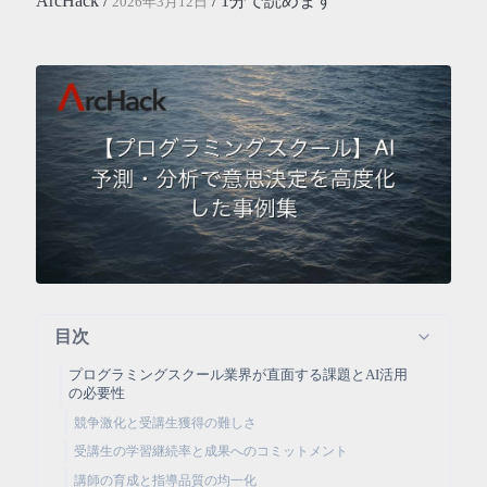
ArcHack /
/ 1分で読めます
2026年3月12日
目次
プログラミングスクール業界が直面する課題とAI活用
の必要性
競争激化と受講生獲得の難しさ
受講生の学習継続率と成果へのコミットメント
講師の育成と指導品質の均一化