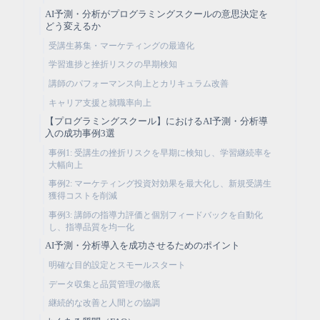
AI予測・分析がプログラミングスクールの意思決定を
どう変えるか
受講生募集・マーケティングの最適化
学習進捗と挫折リスクの早期検知
講師のパフォーマンス向上とカリキュラム改善
キャリア支援と就職率向上
【プログラミングスクール】におけるAI予測・分析導
入の成功事例3選
事例1: 受講生の挫折リスクを早期に検知し、学習継続率を
大幅向上
事例2: マーケティング投資対効果を最大化し、新規受講生
獲得コストを削減
事例3: 講師の指導力評価と個別フィードバックを自動化
し、指導品質を均一化
AI予測・分析導入を成功させるためのポイント
明確な目的設定とスモールスタート
データ収集と品質管理の徹底
継続的な改善と人間との協調