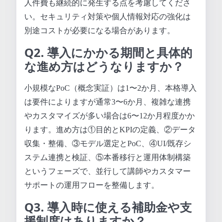
人件費も継続的に発生する点を考慮してくださ
い。セキュリティ対策や個人情報対応の強化は
別途コストが必要になる場合があります。
Q2. 導入にかかる期間と具体的
な進め方はどうなりますか？
小規模なPoC（概念実証）は1〜2か月、本格導入
は要件によりますが通常3〜6か月、複雑な連携
やカスタマイズが多い場合は6〜12か月程度かか
ります。進め方は①目的とKPIの定義、②データ
収集・整備、③モデル選定とPoC、④UI/既存シ
ステム連携と検証、⑤本番移行と運用体制構築
というフェーズで、並行して講師やカスタマー
サポートの運用フローを整備します。
Q3. 導入時に使える補助金や支
援制度はありますか？