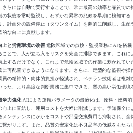
、さらには自動で実行することで、常に最高の効率と品質での
備の状態を常時監視し、わずかな異常の兆候を早期に検知する
り、計画外の設備停止（ダウンタイム）を劇的に削減し、生産
躍的な向上に貢献します。
向上と労働環境の改善
危険区域での点検・監視業務にAIを搭
ることで、人が立ち入るリスクを完全に排除できます。これに
向上するだけでなく、これまで危険区域での作業に割かれてい
務に再配置できるようになります。さらに、定型的な監視や操作
業員の精神的・肉体的負担が軽減され、ベテラン技術者は複雑
いった、より高度な判断業務に集中できる、質の高い労働環境
競争力強化
AIによる運転パラメータの最適化は、原料・燃料消
の向上に直結し、運用コストを大幅に削減します。予知保全に
急メンテナンスにかかるコストや部品交換費用も抑制され、全
に繋がります。また、品質の安定化は不良品率の低減をもたら