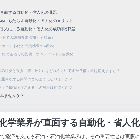
が直面する自動化・省人化の課題
業界にもたらす自動化・省人化のメリット
I導入による自動化・省人化の成功事例3選
ントでの設備異常検知・予知保全
ーカーにおける品質検査の自動化
・出荷基地での監視・オペレーション自動化
る費用の目安と投資回収（ROI）はどれくらいですか？補助金は使えますか？
順と通常かかる期間はどのようになりますか？
リティで最低限押さえるべき対策は何ですか？
てみませんか？
化学業界が直面する自動化・省人化
て経済を支える石油・石油化学業界は、その重要性とは裏腹に