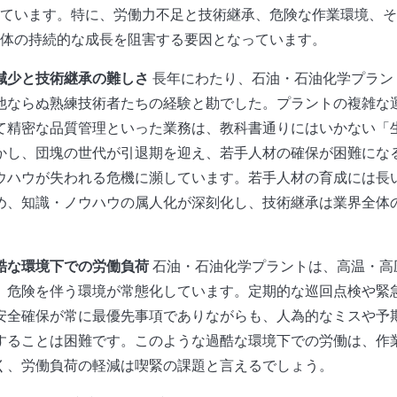
ています。特に、労働力不足と技術継承、危険な作業環境、そ
体の持続的な成長を阻害する要因となっています。
減少と技術継承の難しさ
長年にわたり、石油・石油化学プラン
他ならぬ熟練技術者たちの経験と勘でした。プラントの複雑な
て精密な品質管理といった業務は、教科書通りにはいかない「
かし、団塊の世代が引退期を迎え、若手人材の確保が困難にな
ウハウが失われる危機に瀕しています。若手人材の育成には長
め、知識・ノウハウの属人化が深刻化し、技術継承は業界全体
。
酷な環境下での労働負荷
石油・石油化学プラントは、高温・高
、危険を伴う環境が常態化しています。定期的な巡回点検や緊
安全確保が常に最優先事項でありながらも、人為的なミスや予
することは困難です。このような過酷な環境下での労働は、作
く、労働負荷の軽減は喫緊の課題と言えるでしょう。