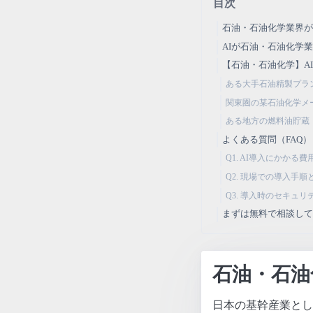
目次
石油・石油化学業界
AIが石油・石油化学
【石油・石油化学】A
ある大手石油精製プラ
関東圏の某石油化学メ
ある地方の燃料油貯蔵
よくある質問（FAQ）
Q1. AI導入にかか
Q2. 現場での導入手
Q3. 導入時のセキュ
まずは無料で相談し
石油・石油
日本の基幹産業とし