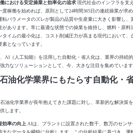
日稼働における安定操業と効率化の追求
現代社会のインフラを支
一度稼働を始めれば、原則として24時間365日の連続操業が求
運転パラメータのズレが製品の品質や生産量に大きく影響し、
性があります。常に最適な状態での操業を維持し、燃料・原料
ンタイムの最小化は、コスト削減圧力が高まる現代において、
要素となっています。
、AI（人工知能）を活用した自動化・省人化は、業界の持続
強力なソリューションとして、今、大きな注目を集めています
・石油化学業界にもたらす自動化・
・石油化学業界が長年抱えてきた課題に対し、革新的な解決策
供します。
産効率の向上
AIは、プラントに設置された数千、数万のセン
膨大なデータを瞬時に分析します。この分析結果に基づき、運