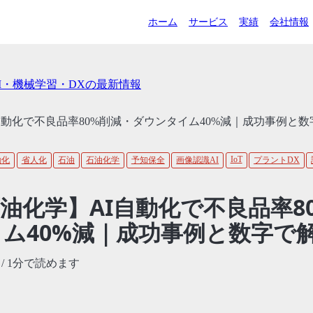
ホーム
サービス
実績
会社情報
AI・機械学習・DXの最新情報
自動化で不良品率80%削減・ダウンタイム40%減｜成功事例と数
IoT
動化
省人化
石油
石油化学
予知保全
画像認識AI
プラントDX
油化学】AI自動化で不良品率8
ム40%減｜成功事例と数字で
/ 1分で読めます