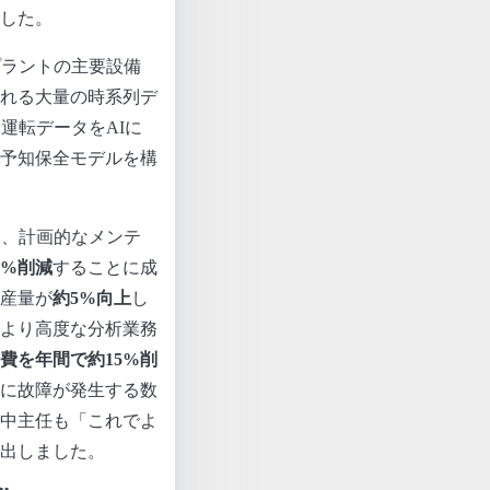
した。
プラントの主要設備
れる大量の時系列デ
運転データをAIに
予知保全モデルを構
え、計画的なメンテ
0%削減
することに成
産量が
約5%向上
し
より高度な分析業務
費を年間で約15%削
に故障が発生する数
中主任も「これでよ
出しました。