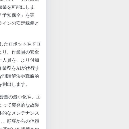
操業を可能にしま
「予知保全」を実
ラインの安定稼働と
載したロボットやドロ
より、作業員の安全
た人員を、より付加
業務をAIが代行す
な問題解決や戦略的
を創出します。
費量の最小化や、エ
よって突発的な故障
体的なメンテナンス
し、顧客からの信頼