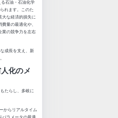
える石油・石油化学
められます。このた
莫大な経済的損失に
消費量の最適化や、
企業の競争力を左右
的な成長を支え、新
。
省人化のメ
をもたらし、多岐に
サーからリアルタイム
転パラメータの最適