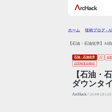
ホーム
技術ブログ - 
【石油・石油化学】AI
石油・石油化学
AI
自
品質検査自動化
【石油・石
ダウンタイ
ArcHack /
2026年3月12日