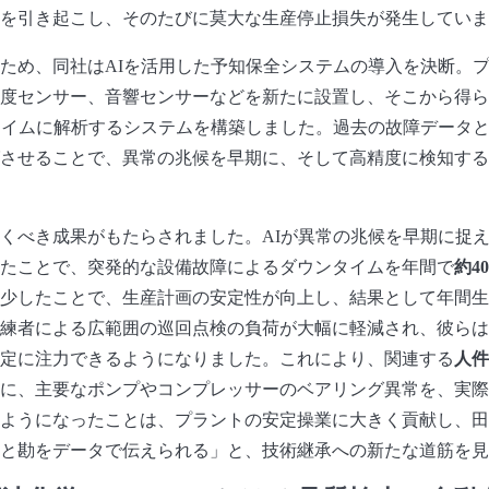
を引き起こし、そのたびに莫大な生産停止損失が発生していま
ため、同社はAIを活用した予知保全システムの導入を決断。
度センサー、音響センサーなどを新たに設置し、そこから得ら
タイムに解析するシステムを構築しました。過去の故障データと
させることで、異常の兆候を早期に、そして高精度に検知する
くべき成果がもたらされました。AIが異常の兆候を早期に捉
たことで、突発的な設備故障によるダウンタイムを年間で
約4
少したことで、生産計画の安定性が向上し、結果として年間生
練者による広範囲の巡回点検の負荷が大幅に軽減され、彼らは
定に注力できるようになりました。これにより、関連する
人件
に、主要なポンプやコンプレッサーのベアリング異常を、実際
ようになったことは、プラントの安定操業に大きく貢献し、田
と勘をデータで伝えられる」と、技術継承への新たな道筋を見