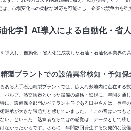
します。これらのコスト削減効果に加え、AIが提供するデータ
定は、市場変化への柔軟な対応を可能にし、企業の競争力を強
油化学】AI導入による自動化・省
Iを導入し、自動化・省人化に成功した石油・石油化学業界の具
油精製プラントでの設備異常検知・予知保
るある大手石油精製プラントでは、広大な敷地内に点在する数
、バルブ、熱交換器といった設備の点検・監視に、年間を通し
特に、設備保全部門のベテラン主任である田中さんは、長年の
術継承が大きな課題だと感じていました。「この音はいつもと
ない」といった、熟練者ならではの感覚は、データとして残し
はなかったからです。さらに、年間数回発生する突発的な設備