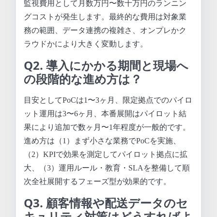
監視費用として月数万円〜数十万円のランニン
グコストが発生します。最終的な費用は対象業
務の範囲、データ連携の複雑さ、オンプレかク
ラウドかにより大きく変動します。
Q2. 導入にかかる期間と現場へ
の段階的な進め方は？
目安としてPoCは1〜3ヶ月、限定拠点でのパイロ
ット運用は3〜6ヶ月、本番展開はパイロット結
果により追加で数ヶ月〜1年程度が一般的です。
進め方は（1）まず小さな業務でPoCを実施、
（2）KPIで効果を測定してパイロット拠点に拡
大、（3）運用ルール・教育・SLAを整備して順
次全社展開するフェーズ型が効果的です。
Q3. 顧客情報や配送データのセ
キュリティ対策はどうすればよ