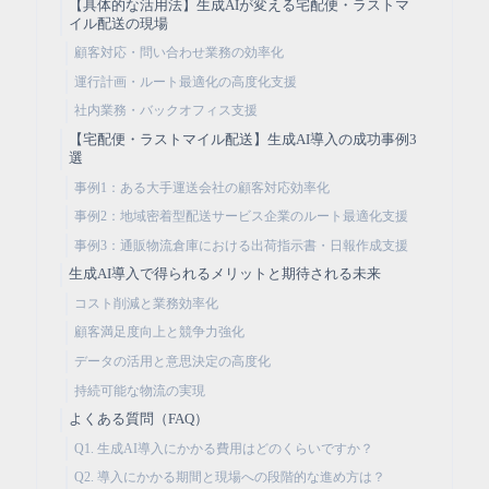
【具体的な活用法】生成AIが変える宅配便・ラストマ
イル配送の現場
顧客対応・問い合わせ業務の効率化
運行計画・ルート最適化の高度化支援
社内業務・バックオフィス支援
【宅配便・ラストマイル配送】生成AI導入の成功事例3
選
事例1：ある大手運送会社の顧客対応効率化
事例2：地域密着型配送サービス企業のルート最適化支援
事例3：通販物流倉庫における出荷指示書・日報作成支援
生成AI導入で得られるメリットと期待される未来
コスト削減と業務効率化
顧客満足度向上と競争力強化
データの活用と意思決定の高度化
持続可能な物流の実現
よくある質問（FAQ）
Q1. 生成AI導入にかかる費用はどのくらいですか？
Q2. 導入にかかる期間と現場への段階的な進め方は？