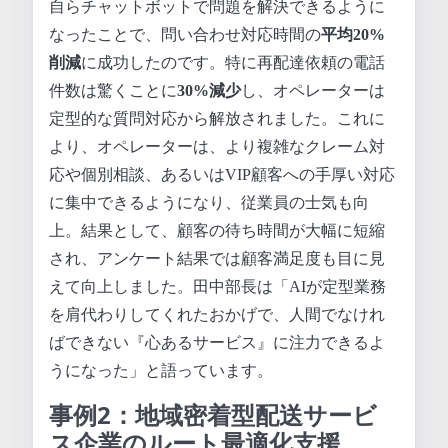
自らチャットボットで問題を解決できるように
なったことで、問い合わせ対応時間の
平均20%
削減
に成功したのです。特に再配達依頼の電話
件数は驚くことに
30%減少
し、オペレーターは
定型的な質問対応から解放されました。これに
より、オペレーターは、より複雑なクレーム対
応や個別相談、あるいはVIP顧客への手厚い対応
に集中できるようになり、従業員の士気も向
上。結果として、顧客の待ち時間が大幅に短縮
され、アンケート結果では顧客満足度も目に見
えて向上しました。田中部長は「AIが定型業務
を肩代わりしてくれたおかげで、人間でなけれ
ばできない『心あるサービス』に注力できるよ
うになった」と語っています。
事例2：地域密着型配送サービ
ス企業のルート最適化支援