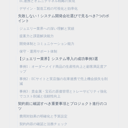
EC連携とオムニチャネル戦略の実現
デザイン・製造工程の可視化と効率化
失敗しない！システム開発会社選びで見るべき7つのポ
イント
ジュエリー業界への深い理解と実績
提案力と課題解決能力
開発体制とコミュニケーション能力
保守・運用サポート体制
【ジュエリー業界】システム導入の成功事例3選
事例1：オーダーメイド商品の生産性向上と顧客満足度ア
ップ
事例2：ECサイトと実店舗の在庫連携で売上機会損失を削
減
事例3：貴金属・宝石の原価管理とトレーサビリティ強化
でコスト削減と信頼性向上
契約前に確認すべき重要事項とプロジェクト進行のコ
ツ
費用対効果の明確化と予算設定
契約内容の確認と法務チェック