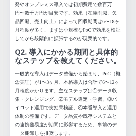
発やオンプレミス導入では初期費用で数百万
円〜数千万円が目安です。効果（在庫削減、欠
品回避、売上向上）によって回収期間は6〜18ヶ
月程度が多く、まずは小規模なPoCで効果を検証
してから段階的に拡張するのが現実的です。
Q2. 導入にかかる期間と具体的
なステップを教えてください。
一般的な導入はデータ整備から始まり、PoC（概
念実証）が1〜3ヶ月、本格導入は合計で6〜12ヶ
月程度かかります。主なステップは①データ収
集・クレンジング、②モデル選定・学習、③パ
イロット運用で実効果検証、④本番導入と運用
体制の整備です。データ品質や既存システムと
の連携難易度が期間に影響するため、事前のデ
ータ棚卸しを推奨します。