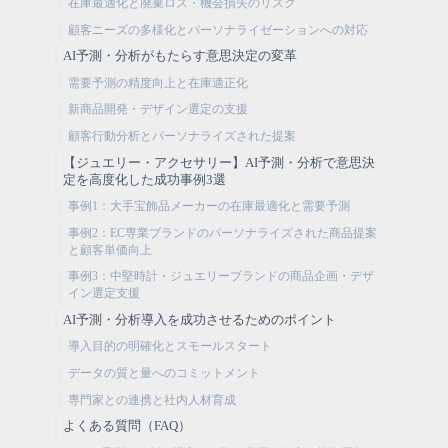
在庫最適化と廃棄ロス・機会損失のリスク
顧客ニーズの多様化とパーソナライゼーションへの対応
AI予測・分析がもたらす意思決定の変革
需要予測の精度向上と在庫適正化
新商品開発・デザイン選定の支援
顧客行動分析とパーソナライズされた提案
【ジュエリー・アクセサリー】AI予測・分析で意思決
定を高度化した成功事例3選
事例1：大手宝飾品メーカーの在庫最適化と需要予測
事例2：EC専業ブランドのパーソナライズされた商品提案
と顧客単価向上
事例3：中堅時計・ジュエリーブランドの商品企画・デザ
イン選定支援
AI予測・分析導入を成功させるためのポイント
導入目的の明確化とスモールスタート
データの質と量へのコミットメント
専門家との連携と社内人材育成
よくある質問（FAQ）