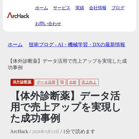
ホーム
サービス
実績
会社情報
ブログ
お問い合わせ
ホーム
技術ブログ - AI・機械学習・DXの最新情報
【体外診断薬】データ活用で売上アップを実現した成
功事例
体外診断薬
BI
データ活用
分析
売上向上
【体外診断薬】データ活
用で売上アップを実現し
た成功事例
ArcHack /
/ 1分で読めます
2026年3月12日