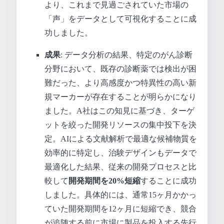
より、これまで見過ごされていた市場の
「声」をデータとして可視化することに成
功しました。
成果
: データ分析の結果、特定のがん診断
分野において、既存の診断薬では検出が困
難だった、より高感度かつ特異性の高い新
規マーカーが存在することが明らかになり
ました。A社はこの知見に基づき、ターゲ
ットを絞った開発リソースの集中投下を決
定。AIによる文献解析で最適な候補物質を
効率的に特定し、治験デザインもデータで
最適化した結果、従来の開発プロセスと比
較して
開発期間を20%短縮
することに成功
しました。具体的には、通常15ヶ月かかっ
ていた開発期間を12ヶ月に短縮でき、競合
が追随する前に市場に製品を投入する先行