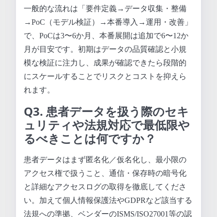
一般的な流れは「要件定義→データ収集・整備
→PoC（モデル検証）→本番導入→運用・改善」
で、PoCは3〜6か月、本番展開は追加で6〜12か
月が目安です。初期はデータの品質確認と小規
模な検証に注力し、成果が確認できたら段階的
にスケールすることでリスクとコストを抑えら
れます。
Q3. 患者データを扱う際のセキ
ュリティや法規対応で最低限や
るべきことは何ですか？
患者データはまず匿名化／仮名化し、最小限の
アクセス権で扱うこと、通信・保存時の暗号化
と詳細なアクセスログの取得を徹底してくださ
い。加えて個人情報保護法やGDPRなど該当する
法規への準拠、ベンダーのISMS/ISO27001等の認