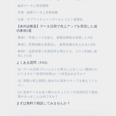
臨床データと研究開発
市場・顧客データと営業戦略
生産・サプライチェーンデータとコスト最適化
【体外診断薬】データ活用で売上アップを実現した成
功事例3選
事例1：市場ニーズを捉え、新製品開発を加速したA社
事例2：営業戦略を高度化し、顧客単価を向上させたB社
事例3：品質管理と生産効率を両立させ、コスト削減に成
功したC社
よくある質問（FAQ）
Q1. データ活用プロジェクトの導入にどれくらい費用がか
かりますか？投資対効果はいつ頃見込めますか？
Q2. 実際の導入期間と進め方の基本ステップを教えてくだ
さい。
Q3. 患者データを扱う際のセキュリティや法規対応で最低
限やるべきことは何ですか？
まずは無料で相談してみませんか？