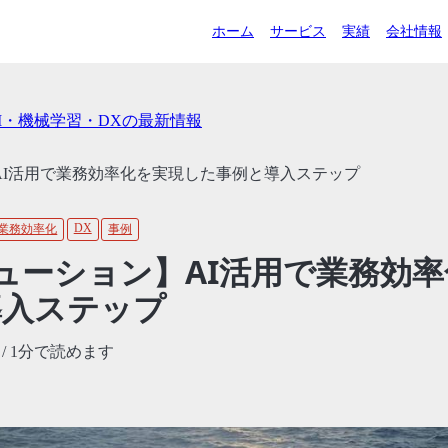
ホーム
サービス
実績
会社情報
AI・機械学習・DXの最新情報
】AI活用で業務効率化を実現した事例と導入ステップ
DX
業務効率化
事例
リューション】AI活用で業務効
導入ステップ
/ 1分で読めます