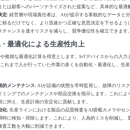
または顧客へのパーソナライズされた提案など、具体的な最適
決定
: 経営層や現場責任者は、AIが提示する客観的なデータと
に頼るだけでなく、より迅速かつ正確な意思決定を下せるよう
スチャンスを逃すリスクを減らし、競争優位性を確立できます
化・最適化による生産性向上
業や複雑な最適化計算を得意とします。IoTデバイスからの入力
これまで人が行っていた作業の多くを自動化・最適化し、生産
画的メンテナンス
: AIが設備の状態を常時監視し、故障のリス
イミングでのメンテナンスや部品交換を指示します。これによ
限に抑え、生産計画の安定化に貢献します。
動化
: 生産ラインにおける製品の品質検査をAI搭載カメラやセ
瞬時に検知・排除します。これにより、人為的ミスを削減し、
検査工数を大幅に削減できます。