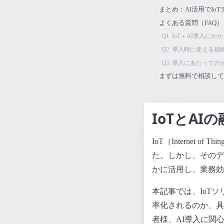
まとめ：AI活用でI
よくある質問（FAQ）
Q1. IoT＋AI導入
Q2. 導入時に使える
Q3. 導入にあたっ
まずは無料で相談し
IoTとA
IoT（Interne
た。しかし、そのデ
かに活用し、業務効
本記事では、IoT
率化されるのか、具
者様、AI導入に関