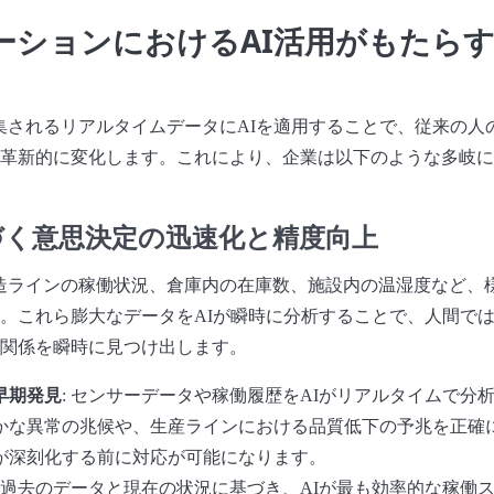
ューションにおけるAI活用がもたら
ト
収集されるリアルタイムデータにAIを適用することで、従来の人
革新的に変化します。これにより、企業は以下のような多岐に
づく意思決定の迅速化と精度向上
製造ラインの稼働状況、倉庫内の在庫数、施設内の温湿度など、
。これら膨大なデータをAIが瞬時に分析することで、人間で
関係を瞬時に見つけ出します。
早期発見
: センサーデータや稼働履歴をAIがリアルタイムで分
かな異常の兆候や、生産ラインにおける品質低下の予兆を正確
が深刻化する前に対応が可能になります。
: 過去のデータと現在の状況に基づき、AIが最も効率的な稼働