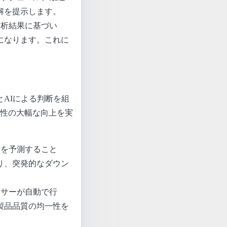
解を提示します。
分析結果に基づい
になります。これに
。
とAIによる判断を組
性の大幅な向上を実
クを予測すること
り、突発的なダウン
ンサーが自動で行
製品品質の均一性を