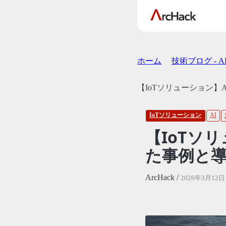
ホーム
技術ブログ - 
【IoTソリューション
IoTソリューション
AI
【IoTソ
た事例と
ArcHack /
2026年3月12日