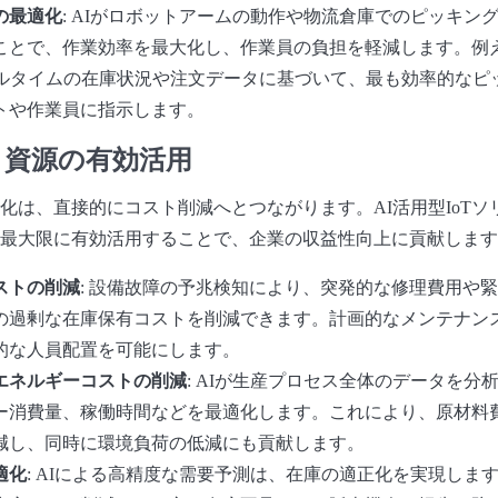
の最適化
: AIがロボットアームの動作や物流倉庫でのピッキン
ことで、作業効率を最大化し、作業員の負担を軽減します。例
アルタイムの在庫状況や注文データに基づいて、最も効率的なピ
トや作業員に指示します。
と資源の有効活用
化は、直接的にコスト削減へとつながります。AI活用型IoTソ
最大限に有効活用することで、企業の収益性向上に貢献します
ストの削減
: 設備故障の予兆検知により、突発的な修理費用や
の過剰な在庫保有コストを削減できます。計画的なメンテナン
的な人員配置を可能にします。
エネルギーコストの削減
: AIが生産プロセス全体のデータを分
ー消費量、稼働時間などを最適化します。これにより、原材料
減し、同時に環境負荷の低減にも貢献します。
適化
: AIによる高精度な需要予測は、在庫の適正化を実現しま