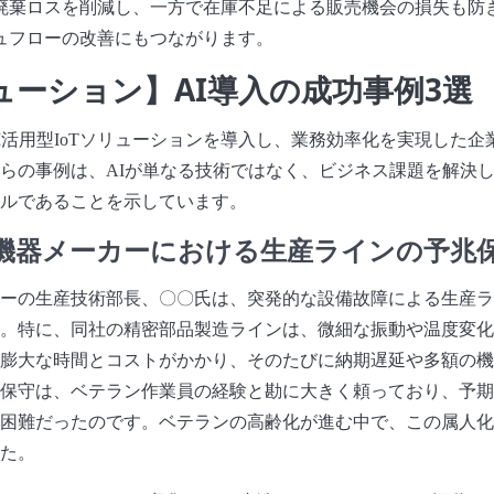
廃棄ロスを削減し、一方で在庫不足による販売機会の損失も防
ュフローの改善にもつながります。
リューション】AI導入の成功事例3選
I活用型IoTソリューションを導入し、業務効率化を実現した企
らの事例は、AIが単なる技術ではなく、ビジネス課題を解決
ルであることを示しています。
機器メーカーにおける生産ラインの予兆
ーの生産技術部長、〇〇氏は、突発的な設備故障による生産ラ
。特に、同社の精密部品製造ラインは、微細な振動や温度変化
膨大な時間とコストがかかり、そのたびに納期遅延や多額の機
保守は、ベテラン作業員の経験と勘に大きく頼っており、予期
困難だったのです。ベテランの高齢化が進む中で、この属人化
た。