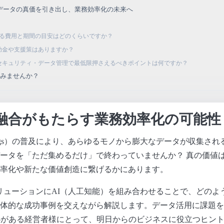
oTデータの真価を引き出し、業務効率化の未来へ
にかかる費用と期間の目安はどのくらいですか？
補助金や支援策はありますか？
てのセキュリティ・データ管理で最低限押さえるべきポイントは何ですか？
てみませんか？
Iの融合がもたらす業務効率化の可能性
t of Things）の普及により、あらゆるモノから膨大なデータが収集
ータを「ただ集めるだけ」で終わっていませんか？ 真の価値
率化や新たな価値創造に繋げるかにあります。
ソリューションにAI（人工知能）を組み合わせることで、どのよ
体的な成功事例を交えながら解説します。データ活用に課題を
心がある経営者様にとって、明日からのビジネスに役立つヒン