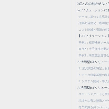
IoTとAIの融合がも
IoTソリューション
データに基づく意思決
作業の自動化・最適化
コスト削減と資源の有
【IoTソリューション
事例1：精密機器メー
事例2：大手物流企業
事例3：商業施設運営
AI活用型IoTソリュ
1. 現状課題の特定と目
2. データ収集基盤の整
3. システム開発・導
AI活用型IoTソリ
スモールスタートと段
現場との密な連携とデ
専門知識を持つパート