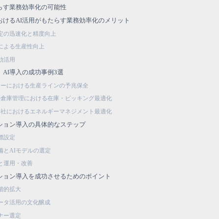
たらす業務効率化の可能性
におけるAI活用がもたらす業務効率化のメリット
定の迅速化と精度向上
による生産性向上
効活用
】AI導入の成功事例3選
カーにおける生産ラインの予兆保全
の倉庫管理における在庫・ピッキング最適化
会社におけるエネルギーマネジメント最適化
ーション導入の具体的なステップ
標設定
備とAIモデルの選定
入と運用・改善
ューション導入を成功させるためのポイント
階的拡大
ータ活用の文化醸成
ナー選定