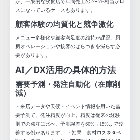
が、一般的な飲食店で年間売上の2〜5%相当がロ
スになっているケースもあります。
顧客体験の均質化と競争激化
メニュー多様化や顧客満足度の維持が課題。厨
房オペレーションや接客のばらつきを減らす必
要があります。
AI／DX活用の具体的方法
需要予測・発注自動化（在庫削
減）
・来店データや天候・イベント情報を用いた需
要予測で、発注精度が向上。精度は従来の経験
則での発注に比べ、予測誤差を60%→15%まで改
善する例があります。 ・効果：食材ロスを30%