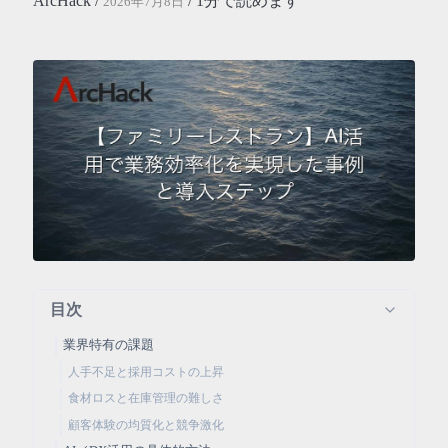
ArcHack /
/ 1分で読めます
2026年7月8日
目次
業界特有の課題
人手不足と採用コストの上昇
食材ロスと在庫管理の難しさ
顧客体験の均質化と競争激化