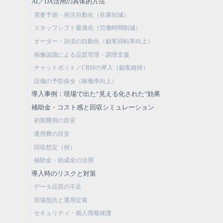
AI／DX活用の具体的方法
需要予測・発注自動化（在庫削減）
スタッフシフト最適化（労働時間削減）
オーダー・決済の自動化（顧客回転率向上）
画像認識による品質管理・調理支援
チャットボット／CRMの導入（顧客維持）
設備の予防保全（稼働率向上）
導入事例：現場で出た“見える化された”効果
補助金・コスト感と回収シミュレーション
初期費用の目安
運用費の目安
回収想定（例）
補助金・助成金の活用
導入時のリスクと対策
データ品質の不足
現場抵抗と運用定着
セキュリティ・個人情報保護