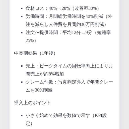
食材ロス：40%→28%（改善率30%）
労働時間：月間総労働時間を40%削減（外
注を減らし人件費を月間約30万円削減）
注文〜提供時間：平均12分→9分（短縮率
25%）
中長期効果（1年後）
売上：ピークタイムの回転率向上により月
間売上が約8%増加
クレーム件数：写真判定導入で年間クレー
ムを30%削減
導入上のポイント
小さく始めて効果を数値で示す（KPI設
定）