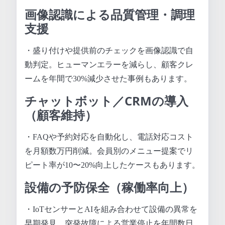
画像認識による品質管理・調理
支援
・盛り付けや提供前のチェックを画像認識で自
動判定。ヒューマンエラーを減らし、顧客クレ
ームを年間で30%減少させた事例もあります。
チャットボット／CRMの導入
（顧客維持）
・FAQや予約対応を自動化し、電話対応コスト
を月額数万円削減。会員別のメニュー提案でリ
ピート率が10〜20%向上したケースもあります。
設備の予防保全（稼働率向上）
・IoTセンサーとAIを組み合わせて設備の異常を
早期発見。突発故障による営業停止を年間数日