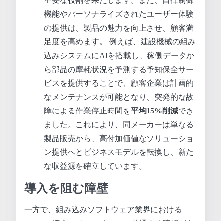
重要な役割を果たします。また、自律制御
機能やパーソナライズされたユーザー体験
の提供は、製品の魅力を向上させ、顧客満
足度を高めます。 例えば、建設機械の組み
込みシステムにAIを搭載し、稼働データか
ら部品の摩耗状況を予測する予知保全サー
ビスを提供することで、顧客企業は計画的
なメンテナンスが可能となり、突発的な故
障による作業停止時間を
平均15%削減
でき
ました。これにより、同メーカーは単なる
製品販売から、高付加価値なソリューショ
ン提供へとビジネスモデルを転換し、新た
な収益源を確立しています。
導入を阻む障壁
一方で、組み込みソフトウェア業界における