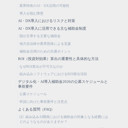
業界特有のAI・DX活用の可能性
導入を阻む障壁
AI・DX導入におけるリスクと対策
AI・DX導入に活用できる主な補助金制度
国が主導する主要な補助金
地方自治体や業界団体による支援
補助金活用のための共通ポイント
ROI（投資対効果）算出の重要性と具体的な方法
なぜROI算出が不可欠なのか
組み込みソフトウェアにおけるROI算出項目
デジタル化・AI導入補助金2026の公募スケジュールと
事前要件
公募スケジュール
申請に向けた事前要件と注意点
よくある質問（FAQ）
Q1. 組み込みAI開発における補助金の対象となる経費には
どのようなものがありますか？