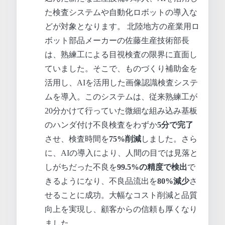
た検査システムや自動化ロボットの導入な
どが対象となります。 北陸地方の産業用ロ
ボット部品メーカーの佐藤生産技術部長
は、熟練工による目視検査の限界に直面し
ていました。そこで、ものづくり補助金を
活用し、AIを活用した画像認識検査システ
ムを導入。このシステムは、従来熟練工が
20分かけて行っていた微細な組み込み基板
のハンダ付け不良検査をわずか
5分で完了
させ、検査時間を
75%削減
しました。さら
に、AIの導入により、人間の目では見落と
しがちだった不良を
99.5%の精度で検出
で
きるようになり、不良品流出を
80%減少
さ
せることに成功。大幅なコスト削減と品質
向上を実現し、顧客からの信頼も厚くなり
ました。