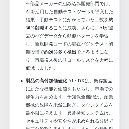
車部品メーカーの組み込み開発部門では、
AIを活用した自動テストツールを導入した
結果、手動テストにかかっていた工数を
約
30%削減
することに成功。さらに、AIが過
去のバグデータから類似パターンを学習
し、新規開発コードの潜在バグをテスト初
期段階で
約20%多く検出
できるようにな
り、市場投入後のリコールリスクを大幅に
低減しました。
製品の高付加価値化
AI・DXは、既存製品
に新たな機能と価値をもたらし、市場での
競争力を高めます。予知保全機能は、産業
機械の故障を未然に防ぎ、ダウンタイムを
最小限に抑えます。異常検知システムは、
セキュリティや安全性が求められる分野で