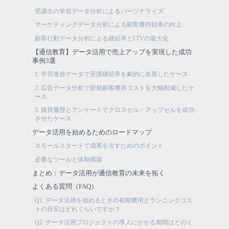
受講生の学習データ分析によるパーソナライズ
マーケティングデータ分析による顧客獲得効率の向上
顧客行動データ分析による継続率とLTVの最大化
【通信教育】データ活用で売上アップを実現した成功
事例3選
1. 学習進捗データで受講継続率を劇的に改善したケース
2. 広告データ分析で新規顧客獲得コストを大幅削減したケ
ース
3. 購買履歴とアンケートでクロスセル・アップセルを成功
させたケース
データ活用を始めるためのロードマップ
スモールスタートで成果を出すためのポイント
必要なツールと体制構築
まとめ：データ活用が通信教育の未来を拓く
よくある質問（FAQ）
Q1. データ活用を始めるときの初期費用とランニングコス
トの目安はどれくらいですか？
Q2. データ活用プロジェクトの導入にかかる期間はどのく