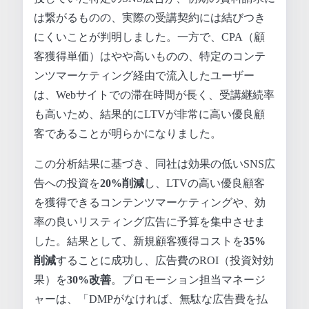
は繋がるものの、実際の受講契約には結びつき
にくいことが判明しました。一方で、CPA（顧
客獲得単価）はやや高いものの、特定のコンテ
ンツマーケティング経由で流入したユーザー
は、Webサイトでの滞在時間が長く、受講継続率
も高いため、結果的にLTVが非常に高い優良顧
客であることが明らかになりました。
この分析結果に基づき、同社は効果の低いSNS広
告への投資を
20%削減
し、LTVの高い優良顧客
を獲得できるコンテンツマーケティングや、効
率の良いリスティング広告に予算を集中させま
した。結果として、新規顧客獲得コストを
35%
削減
することに成功し、広告費のROI（投資対効
果）を
30%改善
。プロモーション担当マネージ
ャーは、「DMPがなければ、無駄な広告費を払