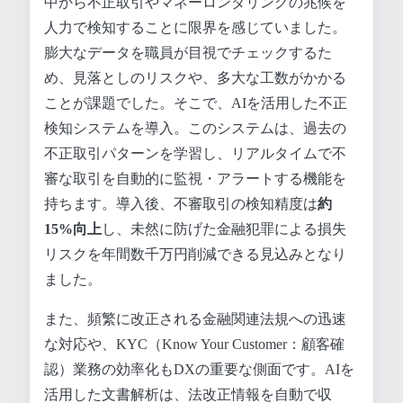
中から不正取引やマネーロンダリングの兆候を
人力で検知することに限界を感じていました。
膨大なデータを職員が目視でチェックするた
め、見落としのリスクや、多大な工数がかかる
ことが課題でした。そこで、AIを活用した不正
検知システムを導入。このシステムは、過去の
不正取引パターンを学習し、リアルタイムで不
審な取引を自動的に監視・アラートする機能を
持ちます。導入後、不審取引の検知精度は
約
15%向上
し、未然に防げた金融犯罪による損失
リスクを年間数千万円削減できる見込みとなり
ました。
また、頻繁に改正される金融関連法規への迅速
な対応や、KYC（Know Your Customer：顧客確
認）業務の効率化もDXの重要な側面です。AIを
活用した文書解析は、法改正情報を自動で収