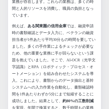
業務が存在します。これらの業務は、多くの時
間と人的リソースを消費し、職員の負担となっ
ています。
例えば、
ある関東圏の信用金庫
では、融資申請
時の書類確認とデータ入力に、ベテランの融資
担当者が1件あたり平均30分もの時間を要してい
ました。多くの手作業によるチェックが必要な
ため、他の重要な業務に手が回らないという課
題を抱えていました。そこで、AI-OCR（光学文
字認識）とRPA（ロボティック・プロセス・オ
ートメーション）を組み合わせたシステムを導
入。これにより、書類からのデータ抽出と基幹
システムへの入力作業を自動化し、書類確認時
間を1件あたりわずか5分にまで短縮することに
成功しました。結果として、
約80%の工数削減
を実現。年間で換算すると、数千時間もの業務