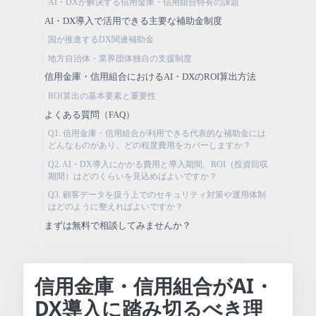
AI・DXが解決する信用金庫・信用組合特有の課題
AI・DX導入で活用できる主要な補助金制度
国が推進するDX関連補助金
地方自治体・業界団体独自の支援制度
信用金庫・信用組合におけるAI・DXのROI算出方法
ROI算出の基本要素と重要性
よくある質問（FAQ）
Q1. 信用金庫・信用組合が利用できる代表的な補助金には
どんなものがあり、どの程度費用をカバーしますか？
Q2. AI・DX導入にかかる費用と導入期間、ROI（投資回収
期間）はどのくらいを見込めばよいですか？
Q3. 顧客データを扱う上でのセキュリティ対策や運用体制
はどのように整えればよいですか？
まずは無料で相談してみませんか？
信用金庫・信用組合がAI・
DX導入に踏み切るべき理